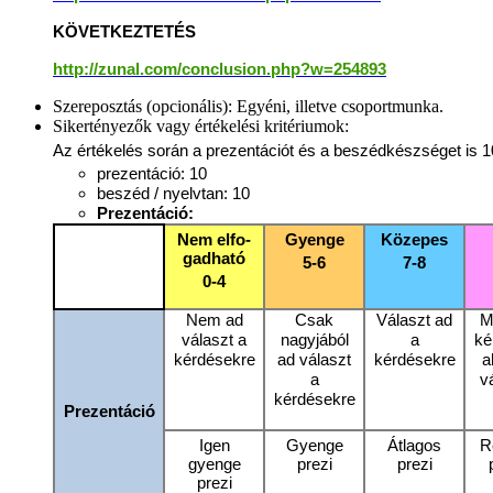
KÖVETKEZTETÉS
http://zunal.com/conclusion.php?w=254893
Szereposztás (opcionális):
Egyéni, illetve csoportmunka.
Sikertényezők vagy értékelési kritériumok:
Az értékelés során a prezentációt és a beszédkészséget is 
prezentáció: 10
beszéd / nyelvtan: 10
Prezentáció:
Nem elfo­
Gyenge
Közepes
gadható
5-6
7-8
0-4
Nem ad
Csak
Választ ad
M
választ a
nagyjából
a
ké
kérdésekre
ad választ
kérdésekre
a
a
v
kérdésekre
Prezentáció
Igen
Gyenge
Átlagos
R
gyenge
prezi
prezi
prezi