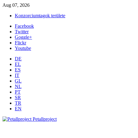
Aug 07, 2026
Konzorciumtagok területe
Facebook
Twitter
Goggle+
Flickr
Youtube
DE
EL
ES
IT
GL
NL
PT
SR
TR
EN
Petallproject