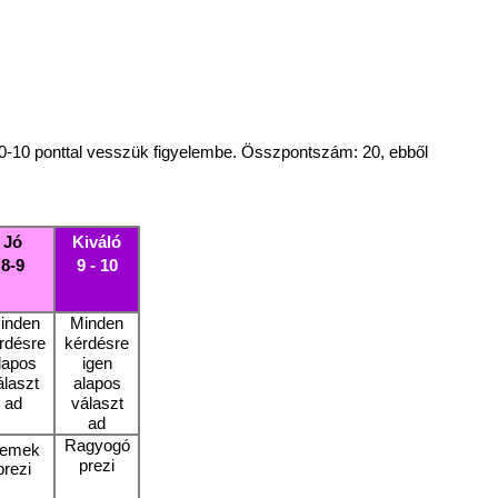
10-10 ponttal vesszük figyelembe. Összpontszám: 20, ebből
Jó
Kiváló
8-9
9 - 10
inden
Minden
rdésre
kérdésre
lapos
igen
álaszt
alapos
ad
választ
ad
Ragyogó
emek
prezi
prezi