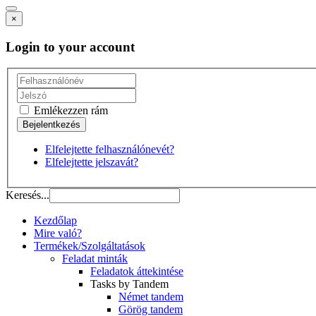
×
Login to your account
Emlékezzen rám
Elfelejtette felhasználónevét?
Elfelejtette jelszavát?
Keresés...
Kezdőlap
Mire való?
Termékek/Szolgáltatások
Feladat minták
Feladatok áttekintése
Tasks by Tandem
Német tandem
Görög tandem