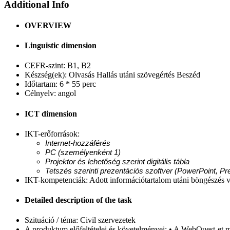
Additional Info
OVERVIEW
Linguistic dimension
CEFR-szint:
B1, B2
Készség(ek):
Olvasás Hallás utáni szövegértés Beszéd
Időtartam:
6 * 55 perc
Célnyelv:
angol
ICT dimension
IKT-erőforrások:
Internet-hozzáférés
PC (személyenként 1)
Projektor és lehetőség szerint digitális tábla
Tetszés szerinti prezentációs szoftver (PowerPoint, Pr
IKT-kompetenciák:
Adott információtartalom utáni böngészés v
Detailed description of the task
Szituáció / téma:
Civil szervezetek
A produktum előfeltételei és követelményei:
• A WebQuest-et mé