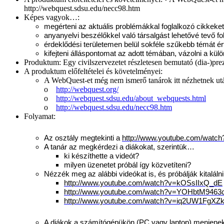
http://webquest.sdsu.edu/necc98.htm
Képes vagyok…:
megérteni az aktuális problémákkal foglalkozó cikkeket
anyanyelvi beszélőkkel való társalgást lehetővé tevő 
érdeklődési területemen belül sokféle szűkebb témát ér
kifejteni álláspontomat az adott témában, vázolni a külö
Produktum:
Egy civilszervezetet részletesen bemutató (dia-)pre
A produktum előfeltételei és követelményei:
A WebQuest-et még nem ismerő tanárok itt nézhetnek ut
o
http://webquest.org/
o
http://webquest.sdsu.edu/about_webquests.html
o
http://webquest.sdsu.edu/necc98.htm
Folyamat:
Az osztály megtekinti a
http://www.youtube.com/watc
A tanár az megkérdezi a diákokat, szerintük…
ki készíthette a videót?
milyen üzenetet próbál így közvetíteni?
Nézzék meg az alábbi videókat is, és próbálják kitaláln
http://www.youtube.com/watch?v=kOSsIIxQ_dE
http://www.youtube.com/watch?v=YOHbtM9463
http://www.youtube.com/watch?v=iq2UW1FgXZ
A diákok a számítógépükön (PC vagy laptop) menjene