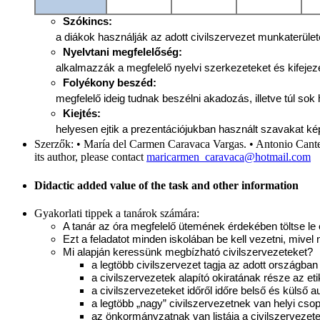
Szókincs:
a diákok használják az adott civilszervezet munkaterüle
Nyelvtani megfelelőség:
alkalmazzák a megfelelő nyelvi szerkezeteket és kifejez
Folyékony beszéd:
megfelelő ideig tudnak beszélni akadozás, illetve túl sok 
Kiejtés:
helyesen ejtik a prezentációjukban használt szavakat képe
Szerzők:
• María del Carmen Caravaca Vargas. • Antonio Cantero
its author, please contact
maricarmen_caravaca@hotmail.com
Didactic added value of the task and other information
Gyakorlati tippek a tanárok számára:
A tanár az óra megfelelő ütemének érdekében töltse le e
Ezt a feladatot minden iskolában be kell vezetni, miv
Mi alapján keressünk megbízható civilszervezeteket?
a legtöbb civilszervezet tagja az adott országb
a civilszervezetek alapító okiratának része az et
a civilszervezeteket időről időre belső és külső a
a legtöbb „nagy” civilszervezetnek van helyi cso
az önkormányzatnak van listája a civilszervezete