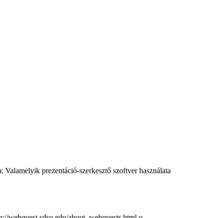
; Valamelyik prezentáció-szerkesztő szoftver használata
tp://webquest.sdsu.edu/about_webquests.html o