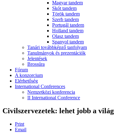
Magyar tandem
Skót tandem
Török tandem
Szerb tandem
Portugál tandem
Holland tandem
Olasz tandem
Spanyol tandem
Tanári továbbképző tanfolyam
Tanulmányok és prezentációk
Jelentések
Brossúra
Fórum
A konzorcium
Elérhetőség
International Conferences
Nemzetközi konferencia
II International Conference
Civilszervezetek: lehet jobb a világ
Print
Email