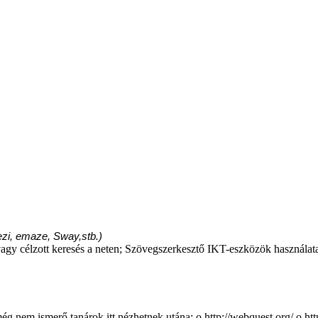
ezi, emaze, Sway,stb.)
agy célzott keresés a neten; Szövegszerkesztő IKT-eszközök használata
g nem ismerő tanárok itt nézhetnek utána: o http://webquest.org/ o ht