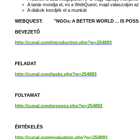
A tanár mondja el, mi a WebQuest, majd válaszoljon az
A diákok kezdjék el a munkát
WEBQUEST: "NGOs: A BETTER WORLD ... IS POSS
BEVEZETŐ
http://zunal.com/introduction.php?w=254893
FELADAT
http://zunal.com/tasks.php?w=254893
FOLYAMAT
http://zunal.com/process.php?w=254893
ÉRTÉKELÉS
http://zunal.com/evaluation.php?w=254893