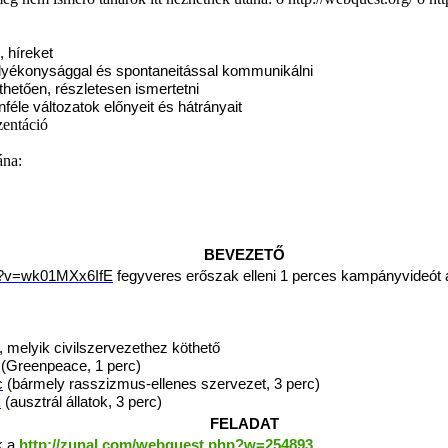
, híreket
folyékonysággal és spontaneitással kommunikálni
thetően, részletesen ismertetni
nféle változatok előnyeit és hátrányait
zentáció
ána:
BEVEZETŐ
h?v=wk01MXx6IfE
fegyveres erőszak elleni 1 perces kampányvideót 
i, melyik civilszervezethez köthető
(Greenpeace, 1 perc)
c
(bármely rasszizmus-ellenes szervezet, 3 perc)
k
(ausztrál állatok, 3 perc)
FELADAT
k a
http://zunal.com/webquest.php?w=254893