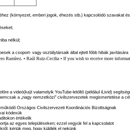
téhez (környezet, emberi jogok, éhezés stb.) kapcsolódó szavakat és
éseket;
hiba nélkül;
sek a csoport- vagy osztálytársaik által ejtett főbb hibák javítására
 Ramírez. • Raúl Ruiz-Cecilia • If you wish to receive more informati
lőre a videó(ka)t valamelyik YouTube-letöltő (például iLivid) segítség
el nemcsak a „nagy nemzetközi” civilszervezetek megismertetése a c
an működő Országos Civilszervezeti Koordinációs Bizottságnak
ikai kódexük
uditokon értékelik
portja az egyes településeken; ezzel vegyük fel a kapcsolatot
kről; kérjük meg, hogy küldjék el nekünk