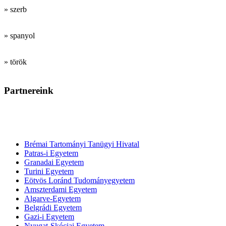
» szerb
» spanyol
» török
Partnereink
Tanárképző
intézmények
Brémai Tartományi Tanügyi Hivatal
Patras-i Egyetem
Granadai Egyetem
Turini Egyetem
Eötvös Loránd Tudományegyetem
Amszterdami Egyetem
Algarve-Egyetem
Belgrádi Egyetem
Gazi-i Egyetem
Nyugat-Skóciai Egyetem