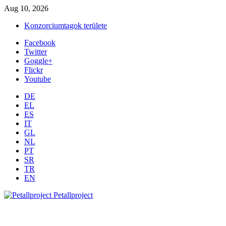
Aug 10, 2026
Konzorciumtagok területe
Facebook
Twitter
Goggle+
Flickr
Youtube
DE
EL
ES
IT
GL
NL
PT
SR
TR
EN
Petallproject