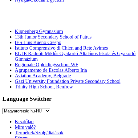
Középiskolák
Kippenberg Gymnasium
13th Junior Secondary School of Patras
IES Luis Bueno Crespo
Istituto Comprensivo di Chieri and Rete Avimes
ELTE Radnóti Miklós Gyakorló Általános Iskola és Gyakorló
Gimnázium
Regionale Opleidingsschool WF
Agrupamento de Escolas Alberto Iria
Aviation Academy, Belgrade
Gazi University Foundation Private Secondary School
Trinity High School, Renfrew
Language Switcher
Kezdőlap
Mire való?
Termékek/Szolgáltatások