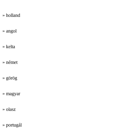
» holland
» angol
» kelta
» német
» görög
» magyar
» olasz
» portugál