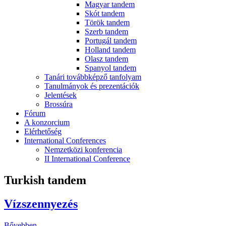
Magyar tandem
Skót tandem
Török tandem
Szerb tandem
Portugál tandem
Holland tandem
Olasz tandem
Spanyol tandem
Tanári továbbképző tanfolyam
Tanulmányok és prezentációk
Jelentések
Brossúra
Fórum
A konzorcium
Elérhetőség
International Conferences
Nemzetközi konferencia
II International Conference
Turkish tandem
Vízszennyezés
Bővebben