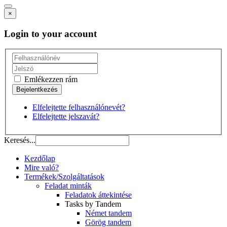
×
Login to your account
Emlékezzen rám
Elfelejtette felhasználónevét?
Elfelejtette jelszavát?
Keresés...
Kezdőlap
Mire való?
Termékek/Szolgáltatások
Feladat minták
Feladatok áttekintése
Tasks by Tandem
Német tandem
Görög tandem