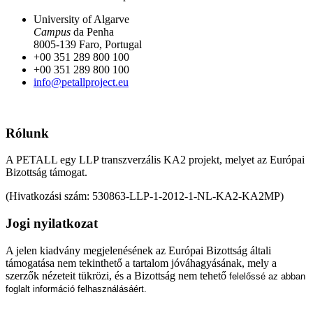
University of Algarve
Campus
da Penha
8005-139 Faro, Portugal
+00 351 289 800 100
+00 351 289 800 100
info@petallproject.eu
Rólunk
A PETALL egy LLP transzverzális KA2 projekt, melyet az Európai
Bizottság támogat.
(Hivatkozási szám: 530863-LLP-1-2012-1-NL-KA2-KA2MP)
Jogi nyilatkozat
A jelen kiadvány megjelenésének az Európai Bizottság általi
támogatása nem tekinthető a tartalom jóváhagyásának, mely a
szerzők nézeteit tükrözi, és a Bizottság nem tehető
felelőssé az abban
foglalt információ felhasználásáért.
Munkanyelveink: