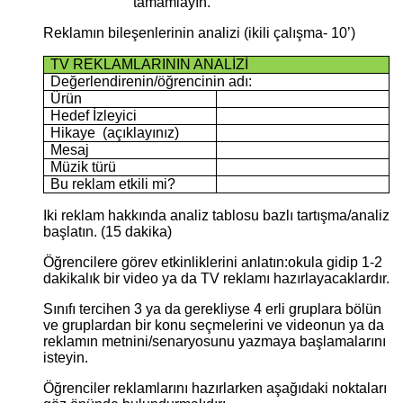
tamamlayın.
Reklamın bileşenlerinin analizi (ikili çalışma- 10’)
TV REKLAMLARININ ANALİZİ
Değerlendirenin/öğrencinin adı:
Ürün
Hedef İzleyici
Hikaye (açıklayınız)
Mesaj
Müzik türü
Bu reklam etkili mi?
Iki reklam hakkında analiz tablosu bazlı tartışma/analiz
başlatın. (15 dakika)
Öğrencilere görev etkinliklerini anlatın:okula gidip 1-2
dakikalık bir video ya da TV reklamı hazırlayacaklardır.
Sınıfı tercihen 3 ya da gerekliyse 4 erli gruplara bölün
ve gruplardan bir konu seçmelerini ve videonun ya da
reklamın metnini/senaryosunu yazmaya başlamalarını
isteyin.
Öğrenciler reklamlarını hazırlarken aşağıdaki noktaları