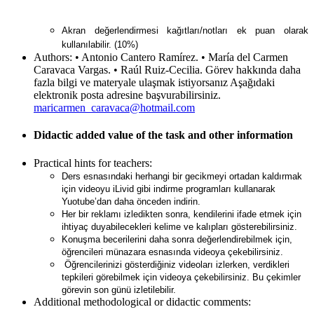
Akran değerlendirmesi kağıtları/notları ek puan olarak
kullanılabilir. (10%)
Authors:
• Antonio Cantero Ramírez. • María del Carmen
Caravaca Vargas. • Raúl Ruiz-Cecilia. Görev hakkında daha
fazla bilgi ve materyale ulaşmak istiyorsanız Aşağıdaki
elektronik posta adresine başvurabilirsiniz.
maricarmen_caravaca@hotmail.com
Didactic added value of the task and other information
Practical hints for teachers:
Ders esnasındaki herhangi bir gecikmeyi ortadan kaldırmak
için videoyu iLivid gibi indirme programları kullanarak
Yuotube’dan daha önceden indirin.
Her bir reklamı izledikten sonra, kendilerini ifade etmek için
ihtiyaç duyabilecekleri kelime ve kalıpları gösterebilirsiniz.
Konuşma becerilerini daha sonra değerlendirebilmek için,
öğrencileri münazara esnasında videoya çekebilirsiniz.
Öğrencilerinizi gösterdiğiniz videoları izlerken, verdikleri
tepkileri görebilmek için videoya çekebilirsiniz. Bu çekimler
görevin son günü izletilebilir.
Additional methodological or didactic comments: