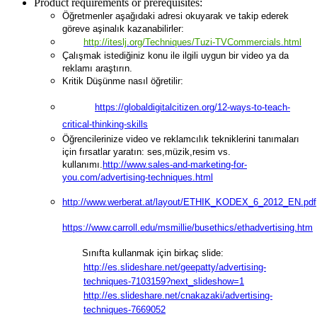
Product requirements or prerequisites:
Öğretmenler aşağıdaki adresi okuyarak ve takip ederek
göreve aşinalık kazanabilirler:
http://iteslj.org/Techniques/Tuzi-TVCommercials.html
Çalışmak istediğiniz konu ile ilgili uygun bir video ya da
reklamı araştırın.
Kritik Düşünme nasıl öğretilir:
https://globaldigitalcitizen.org/12-ways-to-teach-
critical-thinking-skills
Öğrencilerinize video ve reklamcılık tekniklerini tanımaları
için fırsatlar yaratın: ses,müzik,resim vs.
kullanımı.
http://www.sales-and-marketing-for-
you.com/advertising-techniques.html
http://www.werberat.at/layout/ETHIK_KODEX_6_2012_EN.pdf
https://www.carroll.edu/msmillie/busethics/ethadvertising.htm
Sınıfta kullanmak için birkaç slide:
http://es.slideshare.net/geepatty/advertising-
techniques-7103159?next_slideshow=1
http://es.slideshare.net/cnakazaki/advertising-
techniques-7669052