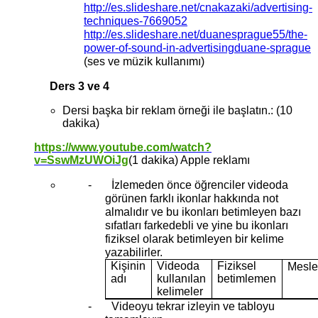
http://es.slideshare.net/cnakazaki/advertising-
techniques-7669052
http://es.slideshare.net/duanesprague55/the-
power-of-sound-in-advertisingduane-sprague
(ses ve müzik kullanımı)
Ders 3 ve 4
Dersi başka bir reklam örneği ile başlatın.: (10
dakika)
https://www.youtube.com/watch?
v=SswMzUWOiJg
(1 dakika) Apple reklamı
-
İzlemeden önce öğrenciler videoda
görünen farklı ikonlar hakkında not
almalıdır ve bu ikonları betimleyen bazı
sıfatları farkedebli ve yine bu ikonları
fiziksel olarak betimleyen bir kelime
yazabilirler.
Kişinin
Videoda
Fiziksel
Mesle
adı
kullanılan
betimlemen
kelimeler
-
Videoyu tekrar izleyin ve tabloyu