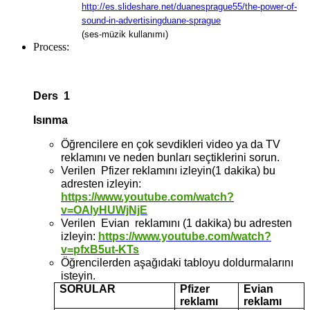
http://es.slideshare.net/duanesprague55/the-power-of-
sound-in-advertisingduane-sprague
(ses-müzik kullanımı)
Process:
Ders 1
Isınma
Öğrencilere en çok sevdikleri video ya da TV
reklamını ve neden bunları seçtiklerini sorun.
Verilen Pfizer reklamını izleyin(1 dakika) bu
adresten izleyin:
https://www.youtube.com/watch?
v=OAlyHUWjNjE
Verilen Evian reklamını (1 dakika) bu adresten
izleyin:
https://www.youtube.com/watch?
v=pfxB5ut-KTs
Öğrencilerden aşağıdaki tabloyu doldurmalarını
isteyin.
SORULAR
Pfizer
Evian
reklamı
reklamı