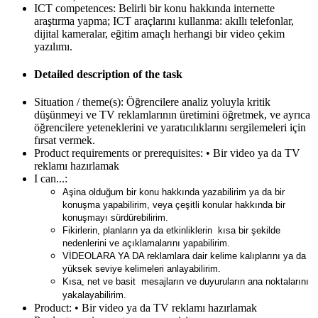
ICT competences:
Belirli bir konu hakkında internette
araştırma yapma; ICT araçlarını kullanma: akıllı telefonlar,
dijital kameralar, eğitim amaçlı herhangi bir video çekim
yazılımı.
Detailed description of the task
Situation / theme(s):
Öğrencilere analiz yoluyla kritik
düşünmeyi ve TV reklamlarının üretimini öğretmek, ve ayrıca
öğrencilere yeteneklerini ve yaratıcılıklarını sergilemeleri için
fırsat vermek.
Product requirements or prerequisites:
• Bir video ya da TV
reklamı hazırlamak
I can...:
Aşina olduğum bir konu hakkında yazabilirim ya da bir
konuşma yapabilirim, veya çeşitli konular hakkında bir
konuşmayı sürdürebilirim.
Fikirlerin, planların ya da etkinliklerin kısa bir şekilde
nedenlerini ve açıklamalarını yapabilirim.
VİDEOLARA YA DA reklamlara dair kelime kalıplarını ya da
yüksek seviye kelimeleri anlayabilirim.
Kısa, net ve basit mesajların ve duyuruların ana noktalarını
yakalayabilirim
.
Product:
• Bir video ya da TV reklamı hazırlamak