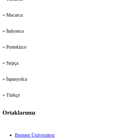
» Macarca
» İtalyanca
» Portekizce
» Sırpça
» İspanyolca
» Türkçe
Ortaklarımız
Eğitim FFakülteleri
Bremen Üniversitesi