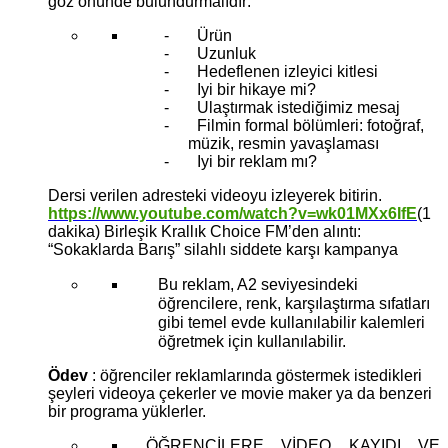
göz önünde bulundurmalıdır:
- Ürün
- Uzunluk
- Hedeflenen izleyici kitlesi
- Iyi bir hikaye mi?
- Ulaştırmak istediğimiz mesaj
-
Filmin formal bölümleri: fotoğraf,
müzik, resmin yavaşlaması
-
Iyi bir reklam mı?
Dersi verilen adresteki videoyu izleyerek bitirin.
https://www.youtube.com/watch?v=wk01MXx6IfE
(1
dakika) Birleşik Krallık Choice FM’den alıntı:
“Sokaklarda Barış” silahlı siddete karşı kampanya
Bu reklam, A2 seviyesindeki
öğrencilere, renk, karşılaştırma sıfatları
gibi temel evde kullanılabilir kalemleri
öğretmek için kullanılabilir.
Ödev
: öğrenciler reklamlarında göstermek istedikleri
şeyleri videoya çekerler ve movie maker ya da benzeri
bir programa yüklerler.
ÖĞRENCİLERE VİDEO KAYIDI VE