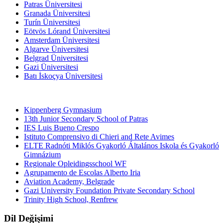
Patras Üniversitesi
Granada Üniversitesi
Turín Üniversitesi
Eötvös Lórand Üniversitesi
Amsterdam Üniversitesi
Algarve Üniversitesi
Belgrad Üniversitesi
Gazi Üniversitesi
Batı İskoçya Üniversitesi
Ortaokullar
Kippenberg Gymnasium
13th Junior Secondary School of Patras
IES Luis Bueno Crespo
Istituto Comprensivo di Chieri and Rete Avimes
ELTE Radnóti Miklós Gyakorló Általános Iskola és Gyakorló
Gimnázium
Regionale Opleidingsschool WF
Agrupamento de Escolas Alberto Iria
Aviation Academy, Belgrade
Gazi University Foundation Private Secondary School
Trinity High School, Renfrew
Dil Değişimi