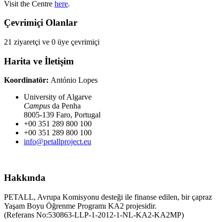
Visit the Centre
here
.
Çevrimiçi Olanlar
21 ziyaretçi ve 0 üye çevrimiçi
Harita ve İletişim
Koordinatör:
António Lopes
University of Algarve
Campus
da Penha
8005-139 Faro, Portugal
+00 351 289 800 100
+00 351 289 800 100
info@petallproject.eu
Hakkında
PETALL, Avrupa Komisyonu desteği ile finanse edilen, bir çapraz
Yaşam Boyu Öğrenme Programı KA2 projesidir.
(Referans No:530863-LLP-1-2012-1-NL-KA2-KA2MP)