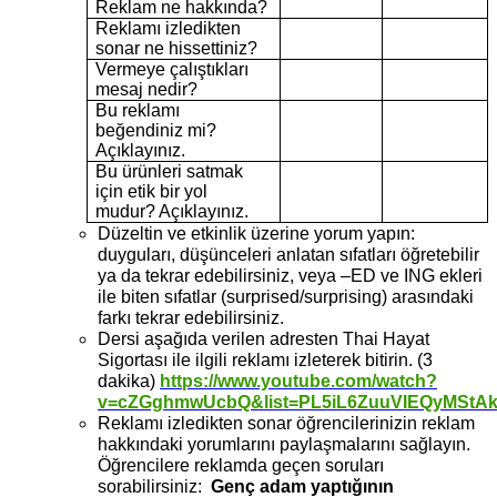
Reklam ne hakkında?
Reklamı izledikten
sonar ne hissettiniz?
Vermeye çalıştıkları
mesaj nedir?
Bu reklamı
beğendiniz mi?
Açıklayınız.
Bu ürünleri satmak
için etik bir yol
mudur? Açıklayınız.
Düzeltin ve etkinlik üzerine yorum yapın:
duyguları, düşünceleri anlatan sıfatları öğretebilir
ya da tekrar edebilirsiniz, veya –ED ve ING ekleri
ile biten sıfatlar (surprised/surprising) arasındaki
farkı tekrar edebilirsiniz.
Dersi aşağıda verilen adresten Thai Hayat
Sigortası ile ilgili reklamı izleterek bitirin. (3
dakika)
https://www.youtube.com/watch?
v=cZGghmwUcbQ&list=PL5iL6ZuuVIEQyMStA
Reklamı izledikten sonar öğrencilerinizin reklam
hakkındaki yorumlarını paylaşmalarını sağlayın.
Öğrencilere reklamda geçen soruları
sorabilirsiniz:
Genç adam yaptığının