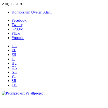
Aug 08, 2026
Konsorsium Üyeleri Alanı
Facebook
Twitter
Goggle+
Flickr
Youtube
DE
EL
ES
IT
HU
GL
NL
PT
SR
EN
Petallproject