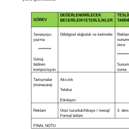
DEĞERLENDİRİLECEK
TESL
GÖREV
BECERİLER/YETERLİLİKLER
TARİH
Senaryoyu
Dilbilgisel doğruluk ve kelimeler
Rekla
yazma
sunum
önce
*********
********
Görüş
bildiren
Sunum
kompozisyon
sonra
Tartışmalar
Akıcılık
(münazara)
Telafuz
Etkileşim
Reklam
Ürün /uzunluk/hikaye / mesaj/
3. ders
Formal bölüm
FİNAL NOTU