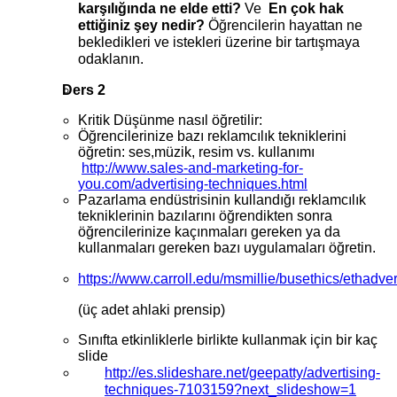
karşılığında ne elde etti?
Ve
En çok hak
ettiğiniz şey nedir?
Öğrencilerin hayattan ne
bekledikleri ve istekleri üzerine bir tartışmaya
odaklanın.
Ders 2
Kritik Düşünme nasıl öğretilir:
Öğrencilerinize bazı reklamcılık tekniklerini
öğretin: ses,müzik, resim vs. kullanımı
http://www.sales-and-marketing-for-
you.com/advertising-techniques.html
Pazarlama endüstrisinin kullandığı reklamcılık
tekniklerinin bazılarını öğrendikten sonra
öğrencilerinize kaçınmaları gereken ya da
kullanmaları gereken bazı uygulamaları öğretin.
https://www.carroll.edu/msmillie/busethics/ethadver
(üç adet ahlaki prensip)
Sınıfta etkinliklerle birlikte kullanmak için bir kaç
slide
http://es.slideshare.net/geepatty/advertising-
techniques-7103159?next_slideshow=1