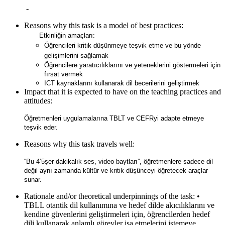
-
Reasons why this task is a model of best practices:
Etkinliğin amaçları:
Öğrencileri kritik düşünmeye teşvik etme ve bu yönde
gelişimlerini sağlamak
Öğrencilere yaratıcılıklarını ve yeteneklerini göstermeleri için
fırsat vermek
ICT kaynaklarını kullanarak dil becerilerini geliştirmek
Impact that it is expected to have on the teaching practices and
attitudes:
Öğretmenleri uygulamalarına TBLT ve CEFRyi adapte etmeye
teşvik eder.
Reasons why this task travels well:
“Bu 4’5şer dakikalık ses, video baytları”, öğretmenlere sadece dil
değil aynı zamanda kültür ve kritik düşünceyi öğretecek araçlar
sunar.
Rationale and/or theoretical underpinnings of the task:
•
TBLL otantik dil kullanımına ve hedef dilde akıcılıklarını ve
kendine güvenlerini geliştirmeleri için, öğrencilerden hedef
dili kullanarak anlamlı görevler işa etmelerini istemeye