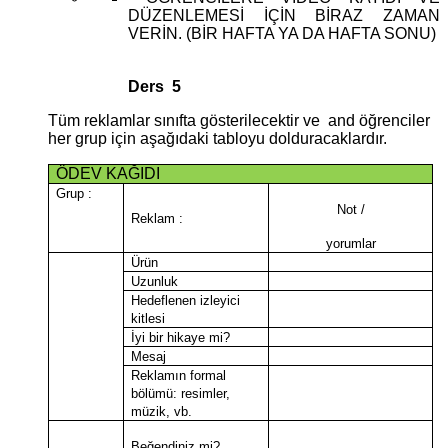
DÜZENLEMESİ İÇİN BİRAZ ZAMAN
VERİN. (BİR HAFTA YA DA HAFTA SONU)
Ders 5
Tüm reklamlar sınıfta gösterilecektir ve and öğrenciler
her grup için aşağıdaki tabloyu dolduracaklardır.
ÖDEV KAĞIDI
Grup :
Not /
Reklam :
yorumlar
Ürün
Uzunluk
Hedeflenen izleyici
kitlesi
İyi bir hikaye mi?
Mesaj
Reklamın formal
bölümü
: resimler,
müzik, vb.
Beğendiniz mi?