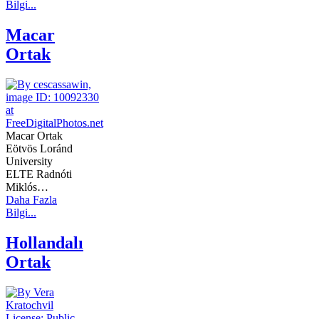
Bilgi...
Macar
Ortak
Macar Ortak
Eötvös Loránd
University
ELTE Radnóti
Miklós…
Daha Fazla
Bilgi...
Hollandalı
Ortak