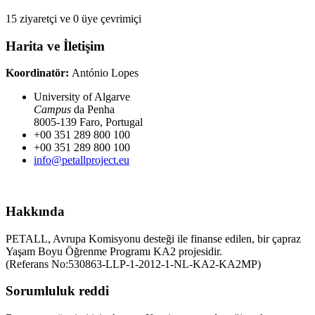
15 ziyaretçi ve 0 üye çevrimiçi
Harita ve İletişim
Koordinatör:
António Lopes
University of Algarve
Campus
da Penha
8005-139 Faro, Portugal
+00 351 289 800 100
+00 351 289 800 100
info@petallproject.eu
Hakkında
PETALL, Avrupa Komisyonu desteği ile finanse edilen, bir çapraz
Yaşam Boyu Öğrenme Programı KA2 projesidir.
(Referans No:530863-LLP-1-2012-1-NL-KA2-KA2MP)
Sorumluluk reddi