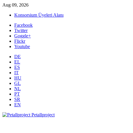
Aug 09, 2026
Konsorsium Üyeleri Alanı
Facebook
Twitter
Goggle+
Flickr
Youtube
DE
EL
ES
IT
HU
GL
NL
PT
SR
EN
Petallproject