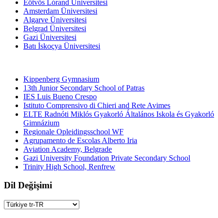
Eötvös Lórand Üniversitesi
Amsterdam Üniversitesi
Algarve Üniversitesi
Belgrad Üniversitesi
Gazi Üniversitesi
Batı İskoçya Üniversitesi
Ortaokullar
Kippenberg Gymnasium
13th Junior Secondary School of Patras
IES Luis Bueno Crespo
Istituto Comprensivo di Chieri and Rete Avimes
ELTE Radnóti Miklós Gyakorló Általános Iskola és Gyakorló
Gimnázium
Regionale Opleidingsschool WF
Agrupamento de Escolas Alberto Iria
Aviation Academy, Belgrade
Gazi University Foundation Private Secondary School
Trinity High School, Renfrew
Dil Değişimi