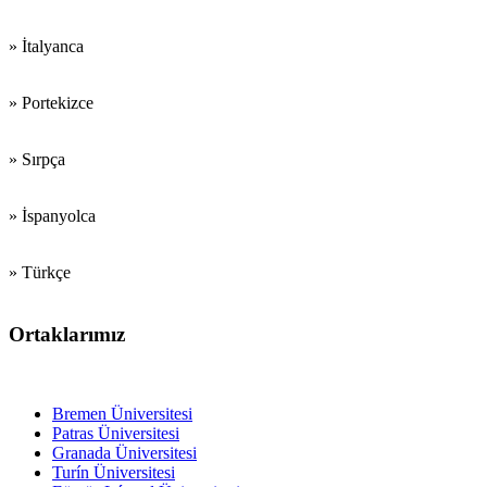
» İtalyanca
» Portekizce
» Sırpça
» İspanyolca
» Türkçe
Ortaklarımız
Eğitim FFakülteleri
Bremen Üniversitesi
Patras Üniversitesi
Granada Üniversitesi
Turín Üniversitesi