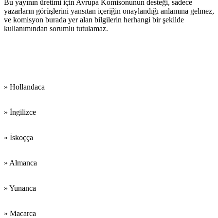
Bu yayının üretimi için Avrupa Komisonunun desteği, sadece
yazarların görüşlerini yansıtan içeriğin onaylandığı anlamına gelmez,
ve komisyon burada yer alan bilgilerin herhangi bir şekilde
kullanımından sorumlu tutulamaz.
Çalıştığımız
Diller:
» Hollandaca
» İngilizce
» İskoçça
» Almanca
» Yunanca
» Macarca