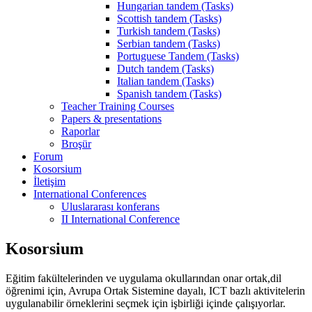
Hungarian tandem (Tasks)
Scottish tandem (Tasks)
Turkish tandem (Tasks)
Serbian tandem (Tasks)
Portuguese Tandem (Tasks)
Dutch tandem (Tasks)
Italian tandem (Tasks)
Spanish tandem (Tasks)
Teacher Training Courses
Papers & presentations
Raporlar
Broşür
Forum
Kosorsium
İletişim
International Conferences
Uluslararası konferans
II International Conference
Kosorsium
Eğitim fakültelerinden ve uygulama okullarından onar ortak,dil
öğrenimi için, Avrupa Ortak Sistemine dayalı, ICT bazlı aktivitelerin
uygulanabilir örneklerini seçmek için işbirliği içinde çalışıyorlar.