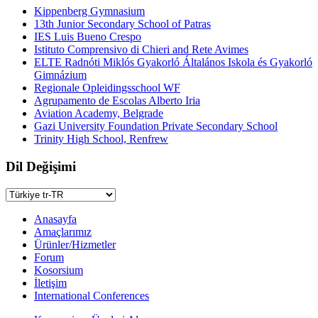
Kippenberg Gymnasium
13th Junior Secondary School of Patras
IES Luis Bueno Crespo
Istituto Comprensivo di Chieri and Rete Avimes
ELTE Radnóti Miklós Gyakorló Általános Iskola és Gyakorló
Gimnázium
Regionale Opleidingsschool WF
Agrupamento de Escolas Alberto Iria
Aviation Academy, Belgrade
Gazi University Foundation Private Secondary School
Trinity High School, Renfrew
Dil Değişimi
Anasayfa
Amaçlarımız
Ürünler/Hizmetler
Forum
Kosorsium
İletişim
International Conferences