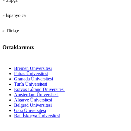
» Sırpça
» İspanyolca
» Türkçe
Ortaklarımız
Eğitim FFakülteleri
Bremen Üniversitesi
Patras Üniversitesi
Granada Üniversitesi
Turín Üniversitesi
Eötvös Lórand Üniversitesi
Amsterdam Üniversitesi
Algarve Üniversitesi
Belgrad Üniversitesi
Gazi Üniversitesi
Batı İskoçya Üniversitesi
Ortaokullar