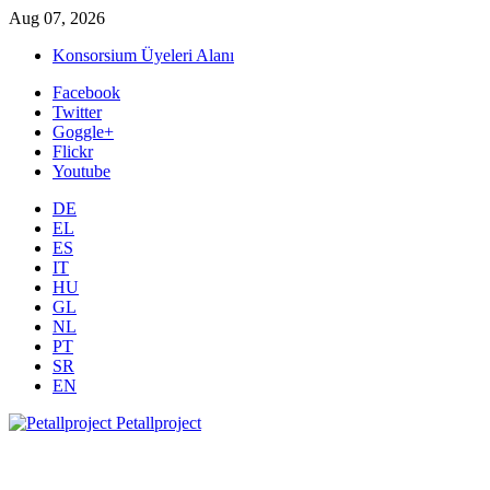
Aug 07, 2026
Konsorsium Üyeleri Alanı
Facebook
Twitter
Goggle+
Flickr
Youtube
DE
EL
ES
IT
HU
GL
NL
PT
SR
EN
Petallproject