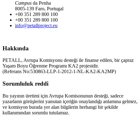
Campus
da Penha
8005-139 Faro, Portugal
+00 351 289 800 100
+00 351 289 800 100
info@petallproject.eu
Hakkında
PETALL, Avrupa Komisyonu desteği ile finanse edilen, bir çapraz
Yaşam Boyu Öğrenme Programı KA2 projesidir.
(Referans No:530863-LLP-1-2012-1-NL-KA2-KA2MP)
Sorumluluk reddi
Bu yayının üretimi için Avrupa Komisonunun desteği, sadece
yazarların görüşlerini yansıtan içeriğin onaylandığı anlamına gelmez,
ve komisyon burada yer alan bilgilerin herhangi bir şekilde
kullanımından sorumlu tutulamaz.
Çalıştığımız
Diller: