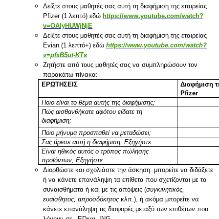
Δείξτε στους μαθητές σας αυτή τη διαφήμιση της εταιρείας
Pfizer
(1 λεπτό) εδώ
https://www.youtube.com/watch?
v=OAlyHUWjNjE
Δείξτε στους μαθητές σας αυτή τη διαφήμιση της εταιρείας
Evian
(1 λεπτό+) εδώ
https://www.youtube.com/watch?
v=pfxB5ut-KTs
Ζητήστε από τους μαθητές σας να συμπληρώσουν τον
παρακάτω πίνακα:
Ε
ΡΩΤΗΣΕΙΣ
Διαφήμιση τ
Pfizer
Ποιο είναι το θέμα αυτής της διαφήμισης;
Πώς αισθανθήκατε αφότου είδατε τη
διαφήμιση;
Ποιο μήνυμα προσπαθεί να μεταδώσει;
Σας άρεσε αυτή η διαφήμιση; Εξηγήστε.
Είναι ηθικός αυτός ο τρόπος πώλησης
προϊόντων; Εξηγήστε
.
Διορθώστε και σχολιάστε την άσκηση: μπορείτε να διδάξετε
ή να κάνετε επανάληψη τα επίθετα που σχετίζονται με τα
συναισθήματα ή και με τις απόψεις (
συγκινητικός,
ευαίσθητος, απροσδόκητος
κλπ.), ή ακόμα μπορείτε να
κάνετε επανάληψη τις διαφορές μεταξύ των επιθέτων που
λήγουν σε –
ED
και -
ING