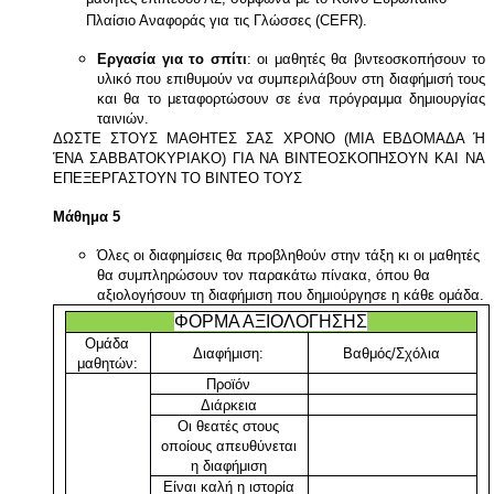
Πλαίσιο Αναφοράς για τις Γλώσσες (CEFR).
Εργασία για το σπίτι
: οι μαθητές θα βιντεοσκοπήσουν το
υλικό που επιθυμούν να συμπεριλάβουν στη διαφήμισή τους
και θα το μεταφορτώσουν σε ένα πρόγραμμα δημιουργίας
ταινιών.
ΔΩΣΤΕ ΣΤΟΥΣ ΜΑΘΗΤΕΣ ΣΑΣ ΧΡΟΝΟ (ΜΙΑ ΕΒΔΟΜΑΔΑ Ή
ΈΝΑ ΣΑΒΒΑΤΟΚΥΡΙΑΚΟ) ΓΙΑ ΝΑ ΒΙΝΤΕΟΣΚΟΠΗΣΟΥΝ ΚΑΙ ΝΑ
ΕΠΕΞΕΡΓΑΣΤΟΥΝ ΤΟ ΒΙΝΤΕΟ ΤΟΥΣ
Μάθημα 5
Όλες οι διαφημίσεις θα προβληθούν στην τάξη κι οι μαθητές
θα συμπληρώσουν τον παρακάτω πίνακα, όπου θα
αξιολογήσουν τη διαφήμιση που δημιούργησε η κάθε ομάδα.
ΦΟΡΜΑ ΑΞΙΟΛΟΓΗΣΗΣ
Ομάδα
Διαφήμιση:
Βαθμός/Σχόλια
μαθητών:
Προϊόν
Διάρκεια
Οι θεατές στους
οποίους απευθύνεται
η διαφήμιση
Είναι καλή η ιστορία