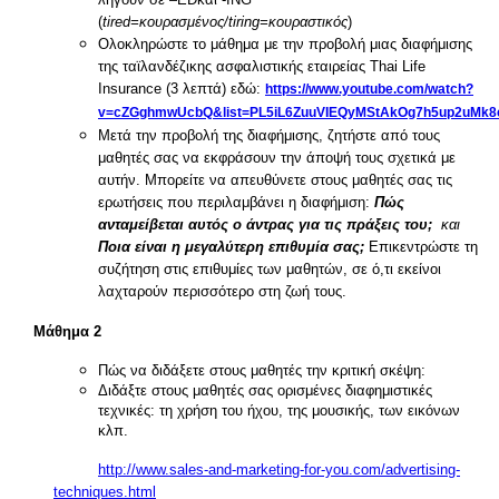
(
tired
=κουρασμένος/
tiring
=κουραστικός
)
Ολοκληρώστε το μάθημα με την προβολή μιας διαφήμισης
της ταϊλανδέζικης ασφαλιστικής εταιρείας Thai Life
Insurance (3 λεπτά) εδώ:
https://www.youtube.com/watch?
v=cZGghmwUcbQ&list=PL5iL6ZuuVIEQyMStAkOg7h5up2uMk8
Μετά την προβολή της διαφήμισης, ζητήστε από τους
μαθητές σας να εκφράσουν την άποψή τους σχετικά με
αυτήν. Μπορείτε να απευθύνετε στους μαθητές σας τις
ερωτήσεις που περιλαμβάνει η διαφήμιση:
Πώς
ανταμείβεται αυτός ο άντρας για τις πράξεις του;
και
Ποια είναι η μεγαλύτερη επιθυμία σας;
Επικεντρώστε τη
συζήτηση στις επιθυμίες των μαθητών, σε ό,τι εκείνοι
λαχταρούν περισσότερο στη ζωή τους.
Μάθημα 2
Πώς να διδάξετε στους μαθητές την κριτική σκέψη:
Διδάξτε στους μαθητές σας ορισμένες διαφημιστικές
τεχνικές: τη χρήση του ήχου, της μουσικής, των εικόνων
κλπ.
http://www.sales-and-marketing-for-you.com/advertising-
techniques.html