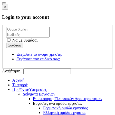
×
Login to your account
Να με θυμάσαι
Ξεχάσατε το όνομα χρήστη;
Ξεχάσατε τον κωδικό σας;
Αναζήτηση...
Αρχική
Τι αφορά;
Προϊόντα/Υπηρεσίες
Δείγματα Εργασιών
Επισκόπηση Γλωσσικών Δραστηριοτήτων
Εργασίες ανά ομάδα εργασίας
Γερμανική ομάδα εργασίας
Ελληνική ομάδα εργασίας