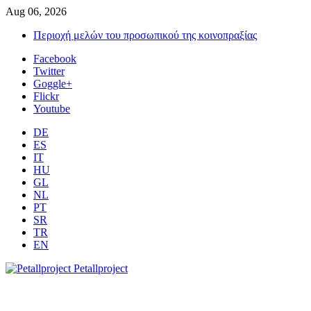
Aug 06, 2026
Περιοχή μελών του προσωπικού της κοινοπραξίας
Facebook
Twitter
Goggle+
Flickr
Youtube
DE
ES
IT
HU
GL
NL
PT
SR
TR
EN
Petallproject