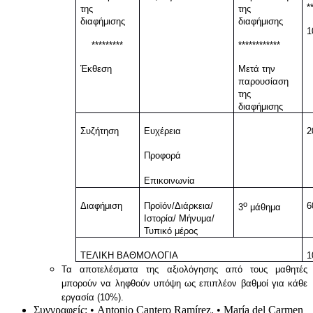
*
της
της
διαφήμισης
διαφήμισης
1
*********
************
Έκθεση
Μετά την
παρουσίαση
της
διαφήμισης
Συζήτηση
Ευχέρεια
2
Προφορά
Επικοινωνία
ο
Διαφήμιση
Προϊόν/Διάρκεια/
6
3
μάθημα
Ιστορία/ Μήνυμα/
Τυπικό
μέρος
ΤΕΛΙΚΗ ΒΑΘΜΟΛΟΓΙΑ
1
Τα αποτελέσματα της αξιολόγησης από τους μαθητές
μπορούν να ληφθούν υπόψη ως επιπλέον βαθμοί για κάθε
εργασία (10%).
Συγγραφείς:
• Antonio Cantero Ramírez. • María del Carmen