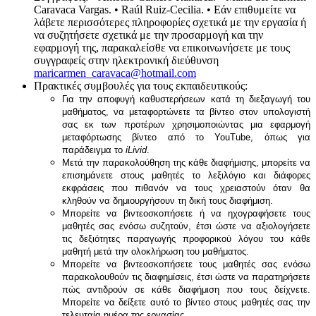
Caravaca Vargas. • Raúl Ruiz-Cecilia. • Εάν επιθυμείτε να
λάβετε περισσότερες πληροφορίες σχετικά με την εργασία ή
να συζητήσετε σχετικά με την προσαρμογή και την
εφαρμογή της, παρακαλείσθε να επικοινωνήσετε με τους
συγγραφείς στην ηλεκτρονική διεύθυνση
maricarmen_caravaca@hotmail.com
Πρακτικές συμβουλές για τους εκπαιδευτικούς:
Για την αποφυγή καθυστερήσεων κατά τη διεξαγωγή του
μαθήματος, να μεταφορτώνετε τα βίντεο στον υπολογιστή
σας εκ των προτέρων χρησιμοποιώντας μια εφαρμογή
μεταφόρτωσης βίντεο από το YouTube, όπως για
παράδειγμα το
iLivid
.
Μετά την παρακολούθηση της κάθε διαφήμισης, μπορείτε να
επισημάνετε στους μαθητές το λεξιλόγιο και διάφορες
εκφράσεις που πιθανόν να τους χρειαστούν όταν θα
κληθούν να δημιουργήσουν τη δική τους διαφήμιση.
Μπορείτε να βιντεοσκοπήσετε ή να ηχογραφήσετε τους
μαθητές σας ενόσω συζητούν, έτσι ώστε να αξιολογήσετε
τις δεξιότητες παραγωγής προφορικού λόγου του κάθε
μαθητή μετά την ολοκλήρωση του μαθήματος.
Μπορείτε να βιντεοσκοπήσετε τους μαθητές σας ενόσω
παρακολουθούν τις διαφημίσεις, έτσι ώστε να παρατηρήσετε
πώς αντιδρούν σε κάθε διαφήμιση που τους δείχνετε.
Μπορείτε να δείξετε αυτό το βίντεο στους μαθητές σας την
τελευταία ημέρα της εργασίας.