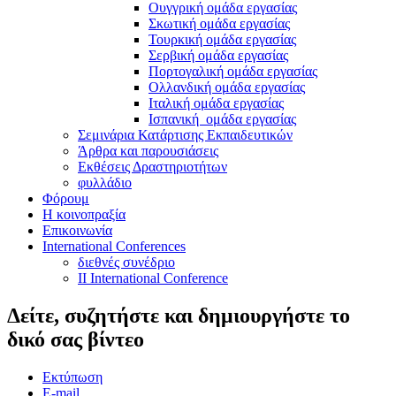
Ουγγρική ομάδα εργασίας
Σκωτική ομάδα εργασίας
Τουρκική ομάδα εργασίας
Σερβική ομάδα εργασίας
Πορτογαλική ομάδα εργασίας
Ολλανδική ομάδα εργασίας
Ιταλική ομάδα εργασίας
Ισπανική ομάδα εργασίας
Σεμινάρια Κατάρτισης Εκπαιδευτικών
Άρθρα και παρουσιάσεις
Εκθέσεις Δραστηριοτήτων
φυλλάδιο
Φόρουμ
Η κοινοπραξία
Επικοινωνία
International Conferences
διεθνές συνέδριο
II International Conference
Δείτε, συζητήστε και δημιουργήστε το
δικό σας βίντεο
Εκτύπωση
E-mail