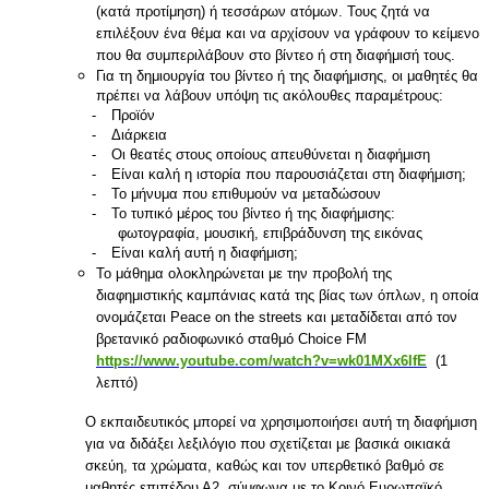
(κατά προτίμηση) ή τεσσάρων ατόμων. Τους ζητά να
επιλέξουν ένα θέμα και να αρχίσουν να γράφουν το κείμενο
που θα συμπεριλάβουν στο βίντεο ή στη διαφήμισή τους.
Για τη δημιουργία του βίντεο ή της διαφήμισης, οι μαθητές θα
πρέπει να λάβουν υπόψη τις ακόλουθες παραμέτρους:
-
Προϊόν
-
Διάρκεια
-
Οι θεατές στους οποίους απευθύνεται η διαφήμιση
-
Είναι καλή η ιστορία που παρουσιάζεται στη διαφήμιση;
-
Το μήνυμα που επιθυμούν να μεταδώσουν
-
Το τυπικό
μέρος του βίντεο ή της διαφήμισης:
φωτογραφία, μουσική, επιβράδυνση της εικόνας
-
Είναι καλή αυτή η διαφήμιση;
Το μάθημα ολοκληρώνεται με την προβολή της
διαφημιστικής καμπάνιας κατά της βίας των όπλων, η οποία
ονομάζεται Peace on the streets και μεταδίδεται από τον
βρετανικό ραδιοφωνικό σταθμό Choice FM
https://www.youtube.com/watch?v=wk01MXx6IfE
(1
λεπτό)
Ο εκπαιδευτικός μπορεί να χρησιμοποιήσει αυτή τη διαφήμιση
για να διδάξει λεξιλόγιο που σχετίζεται με βασικά οικιακά
σκεύη, τα χρώματα, καθώς και τον υπερθετικό βαθμό σε
μαθητές επιπέδου Α2, σύμφωνα με το Κοινό Ευρωπαϊκό