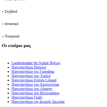
» Σερβικά
» Ισπανικά
» Τουρκικά
Οι εταίροι μας
Ινστιτούτα κατάρτισης εκπαιδευτικών
Landesinstitut für Schule Βρέμη
Πανεπιστήμιο Πατρών
Πανεπιστήμιο της Γρανάδας
Πανεπιστήμιο του Τορίνο
Πανεπιστήμιο Eötvös Lórand
Πανεπιστήμιο του Άμστερνταμ
Πανεπιστήμιο του Algarve
Πανεπιστήμιο του Βελιγραδίου
Πανεπιστήμιο Γκάζι
Πανεπιστήμιο της Δυτικής Σκωτίας