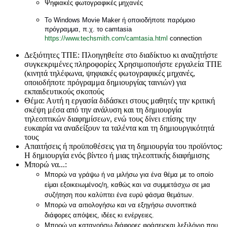
Ψηφιακές φωτογραφικές μηχανές
Το Windows Movie Maker ή οποιοδήποτε παρόμοιο
πρόγραμμα, π.χ. το camtasia
https://www.techsmith.com/camtasia.html
connection
Δεξιότητες ΤΠΕ:
Πλοηγηθείτε στο διαδίκτυο κι αναζητήστε
συγκεκριμένες πληροφορίες Χρησιμοποιήστε εργαλεία ΤΠΕ
(κινητά τηλέφωνα, ψηφιακές φωτογραφικές μηχανές,
οποιοδήποτε πρόγραμμα δημιουργίας ταινιών) για
εκπαιδευτικούς σκοπούς
Θέμα:
Αυτή η εργασία διδάσκει στους μαθητές την κριτική
σκέψη μέσα από την ανάλυση και τη δημιουργία
τηλεοπτικών διαφημίσεων, ενώ τους δίνει επίσης την
ευκαιρία να αναδείξουν τα ταλέντα και τη δημιουργικότητά
τους
Απαιτήσεις ή προϋποθέσεις για τη δημιουργία του προϊόντος:
Η δημιουργία ενός βίντεο ή μιας τηλεοπτικής διαφήμισης
Μπορώ να...:
Μπορώ να γράψω ή να μιλήσω για ένα θέμα με το οποίο
είμαι εξοικειωμένος/η, καθώς και να συμμετάσχω σε μια
συζήτηση που καλύπτει ένα ευρύ φάσμα θεμάτων.
Μπορώ να αιτιολογήσω και να εξηγήσω συνοπτικά
διάφορες απόψεις, ιδέες κι ενέργειες.
Μπορώ να κατανοήσω διάφορες φράσεις
και λεξιλόγιο που