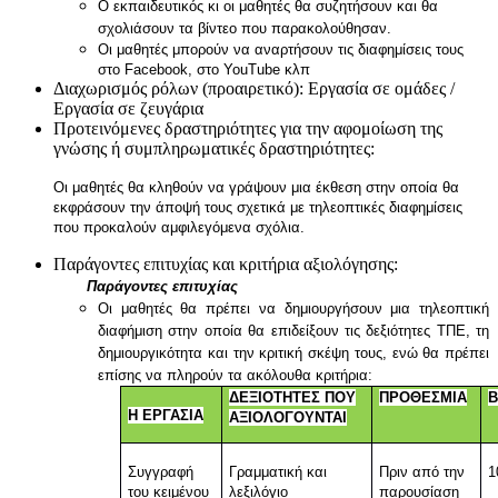
Ο εκπαιδευτικός κι οι μαθητές θα συζητήσουν και θα
σχολιάσουν τα βίντεο που παρακολούθησαν.
Οι μαθητές μπορούν να αναρτήσουν τις διαφημίσεις τους
στο Facebook, στο YouTube κλπ
Διαχωρισμός ρόλων (προαιρετικό):
Εργασία σε ομάδες /
Εργασία σε ζευγάρια
Προτεινόμενες δραστηριότητες για την αφομοίωση της
γνώσης ή συμπληρωματικές δραστηριότητες:
Οι μαθητές θα κληθούν να γράψουν μια έκθεση στην οποία θα
εκφράσουν την άποψή τους σχετικά με τηλεοπτικές διαφημίσεις
που προκαλούν αμφιλεγόμενα σχόλια.
Παράγοντες επιτυχίας και κριτήρια αξιολόγησης:
Παράγοντες επιτυχίας
Οι μαθητές θα πρέπει να δημιουργήσουν μια τηλεοπτική
διαφήμιση στην οποία θα επιδείξουν τις δεξιότητες ΤΠΕ, τη
δημιουργικότητα και την κριτική σκέψη τους, ενώ θα πρέπει
επίσης να πληρούν τα ακόλουθα κριτήρια:
ΔΕΞΙΟΤΗΤΕΣ ΠΟΥ
ΠΡΟΘΕΣΜΙΑ
Η ΕΡΓΑΣΙΑ
ΑΞΙΟΛΟΓΟΥΝΤΑΙ
Συγγραφή
Γραμματική και
Πριν από την
1
του κειμένου
λεξιλόγιο
παρουσίαση