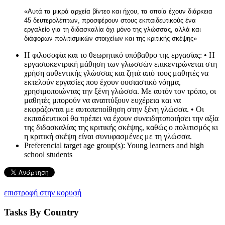
«Αυτά τα μικρά αρχεία βίντεο και ήχου, τα οποία έχουν διάρκεια
45 δευτερολέπτων, προσφέρουν στους εκπαιδευτικούς ένα
εργαλείο για τη διδασκαλία όχι μόνο της γλώσσας, αλλά και
διάφορων πολιτισμικών στοιχείων και της κριτικής σκέψης»
Η φιλοσοφία και το θεωρητικό υπόβαθρο της εργασίας:
• Η
εργασιοκεντρική μάθηση των γλωσσών επικεντρώνεται στη
χρήση αυθεντικής γλώσσας και ζητά από τους μαθητές να
εκτελούν εργασίες που έχουν ουσιαστικό νόημα,
χρησιμοποιώντας την ξένη γλώσσα. Με αυτόν τον τρόπο, οι
μαθητές μπορούν να αναπτύξουν ευχέρεια και να
εκφράζονται με αυτοπεποίθηση στην ξένη γλώσσα. • Οι
εκπαιδευτικοί θα πρέπει να έχουν συνειδητοποιήσει την αξία
της διδασκαλίας της κριτικής σκέψης, καθώς ο πολιτισμός κι
η κριτική σκέψη είναι συνυφασμένες με τη γλώσσα.
Preferencial target age group(s):
Young learners and high
school students
επιστροφή στην κορυφή
Tasks By Country