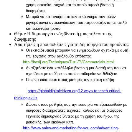
χρησιμοποιείται συχνά και το οποίο αφορά βίντεο ή
διαφημίσεις.
Μπορώ να κατανοήσω το κεντρικό νόημα σύντομων
μηνυμάτων
κι ανακοινώσεων που παρουσιάζονται με απλό
και ξεκάθαρο τρόπο.
Θέμα:
Η δημιουργία ενός βίντεο ή μιας τηλεοπτικής
διαφήμισης
Απαιτήσεις ή προϋποθέσεις για τη δημιουργία του προϊόντος:
Οι εκπαιδευτικοί μπορούν να ενημερωθούν σχετικά με αυτή
την εργασία στον ακόλουθο ιστότοπο:
http://iteslj.org/Techniques/Tuzi-TVCommercials.html
Αναζητήστε ένα κατάλληλο βίντεο ή μια διαφήμιση που να
σχετίζεται με το θέμα το οποίο επιθυμείτε να διδάξετε.
Πώς να διδάσκετε στους μαθητές την κριτική σκέψη:
https://globaldigitalcitizen.org/12-ways-to-teach-critical-
thinking-skills
Δώστε στους μαθητές σας την ευκαιρία να εξοικειωθούν με
διάφορες διαφημιστικές τεχνικές, καθώς και με διάφορες
τεχνικές δημιουργίας βίντεο: με τη χρήση του ήχου, της
μουσικής, των εικόνων κλπ.
http://www.sales-and-marketing-for-you.com/advertising-