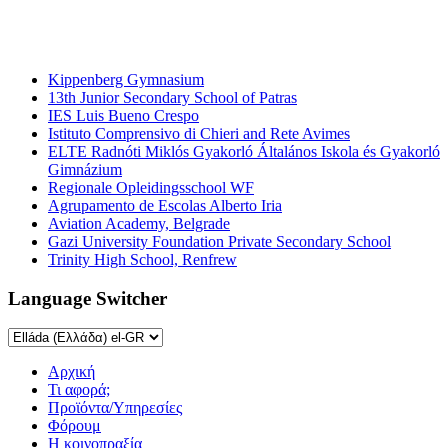
Γυμνάσια
και
Λύκεια
Kippenberg Gymnasium
13th Junior Secondary School of Patras
IES Luis Bueno Crespo
Istituto Comprensivo di Chieri and Rete Avimes
ELTE Radnóti Miklós Gyakorló Általános Iskola és Gyakorló
Gimnázium
Regionale Opleidingsschool WF
Agrupamento de Escolas Alberto Iria
Aviation Academy, Belgrade
Gazi University Foundation Private Secondary School
Trinity High School, Renfrew
Language Switcher
Αρχική
Τι αφορά;
Προϊόντα/Υπηρεσίες
Φόρουμ
Η κοινοπραξία