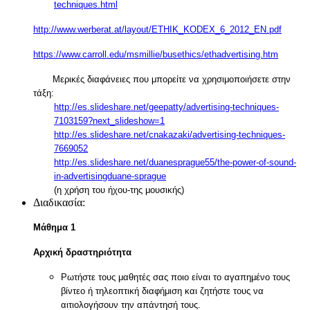
techniques.html
http://www.werberat.at/layout/ETHIK_KODEX_6_2012_EN.pdf
https://www.carroll.edu/msmillie/busethics/ethadvertising.htm
Μερικές διαφάνειες που μπορείτε να χρησιμοποιήσετε στην
τάξη:
http://es.slideshare.net/geepatty/advertising-techniques-
7103159?next_slideshow=1
http://es.slideshare.net/cnakazaki/advertising-techniques-
7669052
http://es.slideshare.net/duanesprague55/the-power-of-sound-
in-advertisingduane-sprague
(η χρήση του ήχου-της μουσικής)
Διαδικασία:
Μάθημα 1
Α
ρχική δραστηριότητα
Ρωτήστε τους μαθητές σας ποιο είναι το αγαπημένο τους
βίντεο ή τηλεοπτική διαφήμιση και ζητήστε τους να
αιτιολογήσουν την απάντησή τους.