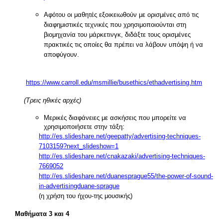
Αφότου οι μαθητές εξοικειωθούν με ορισμένες από τις
διαφημιστικές τεχνικές που χρησιμοποιούνται στη
βιομηχανία του μάρκετινγκ, διδάξτε τους ορισμένες
πρακτικές τις οποίες θα πρέπει να λάβουν υπόψη ή να
αποφύγουν.
https://www.carroll.edu/msmillie/busethics/ethadvertising.htm
(Τρεις ηθικές αρχές)
Μερικές διαφάνειες με ασκήσεις που μπορείτε να
χρησιμοποιήσετε στην τάξη:
http://es.slideshare.net/geepatty/advertising-techniques-
7103159?next_slideshow=1
http://es.slideshare.net/cnakazaki/advertising-techniques-
7669052
http://es.slideshare.net/duanesprague55/the-power-of-sound-
in-advertisingduane-sprague
(η χρήση του ήχου-της μουσικής)
Μαθήματα 3 και 4