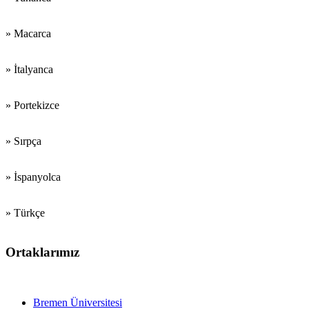
» Macarca
» İtalyanca
» Portekizce
» Sırpça
» İspanyolca
» Türkçe
Ortaklarımız
Eğitim FFakülteleri
Bremen Üniversitesi