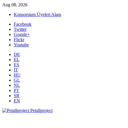
Aug 08, 2026
Konsorsium Üyeleri Alanı
Facebook
Twitter
Goggle+
Flickr
Youtube
DE
EL
ES
IT
HU
GL
NL
PT
SR
EN
Petallproject