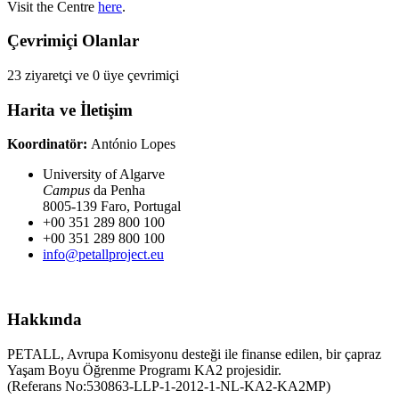
Visit the Centre
here
.
Çevrimiçi Olanlar
23 ziyaretçi ve 0 üye çevrimiçi
Harita ve İletişim
Koordinatör:
António Lopes
University of Algarve
Campus
da Penha
8005-139 Faro, Portugal
+00 351 289 800 100
+00 351 289 800 100
info@petallproject.eu
Hakkında
PETALL, Avrupa Komisyonu desteği ile finanse edilen, bir çapraz
Yaşam Boyu Öğrenme Programı KA2 projesidir.
(Referans No:530863-LLP-1-2012-1-NL-KA2-KA2MP)