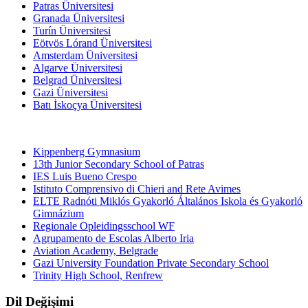
Patras Üniversitesi
Granada Üniversitesi
Turín Üniversitesi
Eötvös Lórand Üniversitesi
Amsterdam Üniversitesi
Algarve Üniversitesi
Belgrad Üniversitesi
Gazi Üniversitesi
Batı İskoçya Üniversitesi
Ortaokullar
Kippenberg Gymnasium
13th Junior Secondary School of Patras
IES Luis Bueno Crespo
Istituto Comprensivo di Chieri and Rete Avimes
ELTE Radnóti Miklós Gyakorló Általános Iskola és Gyakorló
Gimnázium
Regionale Opleidingsschool WF
Agrupamento de Escolas Alberto Iria
Aviation Academy, Belgrade
Gazi University Foundation Private Secondary School
Trinity High School, Renfrew
Dil Değişimi