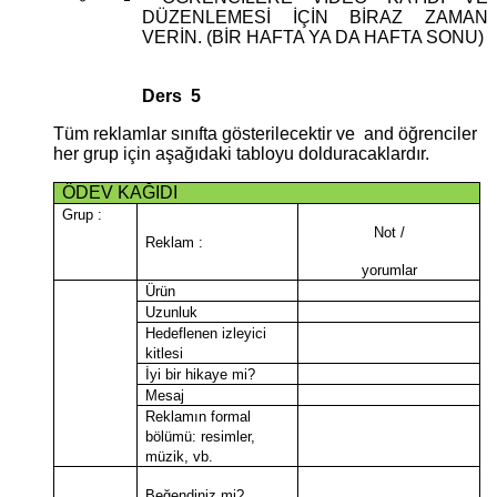
DÜZENLEMESİ İÇİN BİRAZ ZAMAN
VERİN. (BİR HAFTA YA DA HAFTA SONU)
Ders 5
Tüm reklamlar sınıfta gösterilecektir ve and öğrenciler
her grup için aşağıdaki tabloyu dolduracaklardır.
ÖDEV KAĞIDI
Grup :
Not /
Reklam :
yorumlar
Ürün
Uzunluk
Hedeflenen izleyici
kitlesi
İyi bir hikaye mi?
Mesaj
Reklamın formal
bölümü
: resimler,
müzik, vb.
Beğendiniz mi?