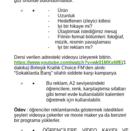
göz önünde bulundurmalıdır:
- Ürün
- Uzunluk
- Hedeflenen izleyici kitlesi
- Iyi bir hikaye mi?
- Ulaştırmak istediğimiz mesaj
-
Filmin formal bölümleri: fotoğraf,
müzik, resmin yavaşlaması
-
Iyi bir reklam mı?
Dersi verilen adresteki videoyu izleyerek bitirin.
https://www.youtube.com/watch?v=wk01MXx6IfE
(1
dakika) Birleşik Krallık Choice FM’den alıntı:
“Sokaklarda Barış” silahlı siddete karşı kampanya
Bu reklam, A2 seviyesindeki
öğrencilere, renk, karşılaştırma sıfatları
gibi temel evde kullanılabilir kalemleri
öğretmek için kullanılabilir.
Ödev
: öğrenciler reklamlarında göstermek istedikleri
şeyleri videoya çekerler ve movie maker ya da benzeri
bir programa yüklerler.
ÖĞRENCİLERE VİDEO KAYIDI VE