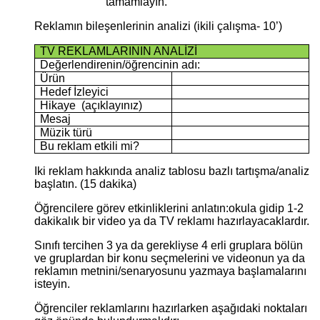
tamamlayın.
Reklamın bileşenlerinin analizi (ikili çalışma- 10’)
TV REKLAMLARININ ANALİZİ
Değerlendirenin/öğrencinin adı:
Ürün
Hedef İzleyici
Hikaye (açıklayınız)
Mesaj
Müzik türü
Bu reklam etkili mi?
Iki reklam hakkında analiz tablosu bazlı tartışma/analiz
başlatın. (15 dakika)
Öğrencilere görev etkinliklerini anlatın:okula gidip 1-2
dakikalık bir video ya da TV reklamı hazırlayacaklardır.
Sınıfı tercihen 3 ya da gerekliyse 4 erli gruplara bölün
ve gruplardan bir konu seçmelerini ve videonun ya da
reklamın metnini/senaryosunu yazmaya başlamalarını
isteyin.
Öğrenciler reklamlarını hazırlarken aşağıdaki noktaları