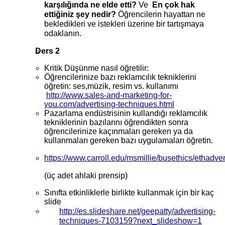
karşılığında ne elde etti?
Ve
En çok hak
ettiğiniz şey nedir?
Öğrencilerin hayattan ne
bekledikleri ve istekleri üzerine bir tartışmaya
odaklanın.
Ders 2
Kritik Düşünme nasıl öğretilir:
Öğrencilerinize bazı reklamcılık tekniklerini
öğretin: ses,müzik, resim vs. kullanımı
http://www.sales-and-marketing-for-
you.com/advertising-techniques.html
Pazarlama endüstrisinin kullandığı reklamcılık
tekniklerinin bazılarını öğrendikten sonra
öğrencilerinize kaçınmaları gereken ya da
kullanmaları gereken bazı uygulamaları öğretin.
https://www.carroll.edu/msmillie/busethics/ethadver
(üç adet ahlaki prensip)
Sınıfta etkinliklerle birlikte kullanmak için bir kaç
slide
http://es.slideshare.net/geepatty/advertising-
techniques-7103159?next_slideshow=1