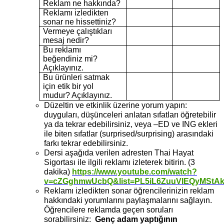
Reklam ne hakkında?
Reklamı izledikten
sonar ne hissettiniz?
Vermeye çalıştıkları
mesaj nedir?
Bu reklamı
beğendiniz mi?
Açıklayınız.
Bu ürünleri satmak
için etik bir yol
mudur? Açıklayınız.
Düzeltin ve etkinlik üzerine yorum yapın:
duyguları, düşünceleri anlatan sıfatları öğretebilir
ya da tekrar edebilirsiniz, veya –ED ve ING ekleri
ile biten sıfatlar (surprised/surprising) arasındaki
farkı tekrar edebilirsiniz.
Dersi aşağıda verilen adresten Thai Hayat
Sigortası ile ilgili reklamı izleterek bitirin. (3
dakika)
https://www.youtube.com/watch?
v=cZGghmwUcbQ&list=PL5iL6ZuuVIEQyMStA
Reklamı izledikten sonar öğrencilerinizin reklam
hakkındaki yorumlarını paylaşmalarını sağlayın.
Öğrencilere reklamda geçen soruları
sorabilirsiniz:
Genç adam yaptığının