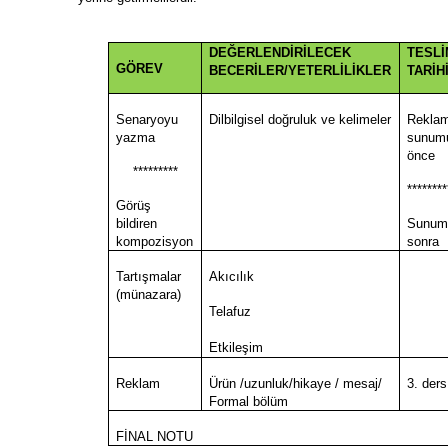
DEĞERLENDİRİLECEK
TESL
GÖREV
BECERİLER/YETERLİLİKLER
TARİH
Senaryoyu
Dilbilgisel doğruluk ve kelimeler
Rekla
yazma
sunum
önce
*********
********
Görüş
bildiren
Sunum
kompozisyon
sonra
Tartışmalar
Akıcılık
(münazara)
Telafuz
Etkileşim
Reklam
Ürün /uzunluk/hikaye / mesaj/
3. ders
Formal bölüm
FİNAL NOTU