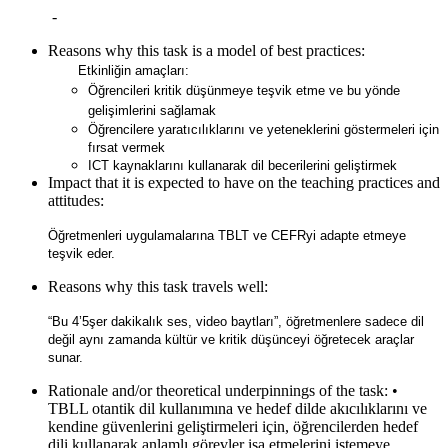
-
Reasons why this task is a model of best practices:
Etkinliğin amaçları:
Öğrencileri kritik düşünmeye teşvik etme ve bu yönde
gelişimlerini sağlamak
Öğrencilere yaratıcılıklarını ve yeteneklerini göstermeleri için
fırsat vermek
ICT kaynaklarını kullanarak dil becerilerini geliştirmek
Impact that it is expected to have on the teaching practices and
attitudes:
Öğretmenleri uygulamalarına TBLT ve CEFRyi adapte etmeye
teşvik eder.
Reasons why this task travels well:
“Bu 4’5şer dakikalık ses, video baytları”, öğretmenlere sadece dil
değil aynı zamanda kültür ve kritik düşünceyi öğretecek araçlar
sunar.
Rationale and/or theoretical underpinnings of the task:
•
TBLL otantik dil kullanımına ve hedef dilde akıcılıklarını ve
kendine güvenlerini geliştirmeleri için, öğrencilerden hedef
dili kullanarak anlamlı görevler işa etmelerini istemeye