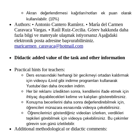
Akran değerlendirmesi kağıtları/notları ek puan olarak
kullanılabilir. (10%)
Authors:
• Antonio Cantero Ramírez. • María del Carmen
Caravaca Vargas. • Raúl Ruiz-Cecilia. Görev hakkında daha
fazla bilgi ve materyale ulaşmak istiyorsanız Aşağıdaki
elektronik posta adresine başvurabilirsiniz.
maricarmen_caravaca@hotmail.com
Didactic added value of the task and other information
Practical hints for teachers:
Ders esnasındaki herhangi bir gecikmeyi ortadan kaldırmak
için videoyu iLivid gibi indirme programları kullanarak
Yuotube’dan daha önceden indirin.
Her bir reklamı izledikten sonra, kendilerini ifade etmek için
ihtiyaç duyabilecekleri kelime ve kalıpları gösterebilirsiniz.
Konuşma becerilerini daha sonra değerlendirebilmek için,
öğrencileri münazara esnasında videoya çekebilirsiniz.
Öğrencilerinizi gösterdiğiniz videoları izlerken, verdikleri
tepkileri görebilmek için videoya çekebilirsiniz. Bu çekimler
görevin son günü izletilebilir.
Additional methodological or didactic comments: