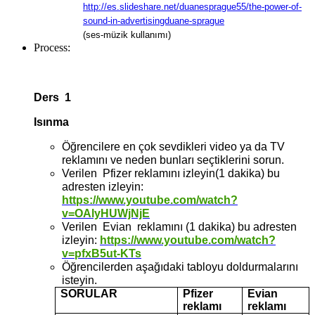
http://es.slideshare.net/duanesprague55/the-power-of-
sound-in-advertisingduane-sprague
(ses-müzik kullanımı)
Process:
Ders 1
Isınma
Öğrencilere en çok sevdikleri video ya da TV
reklamını ve neden bunları seçtiklerini sorun.
Verilen Pfizer reklamını izleyin(1 dakika) bu
adresten izleyin:
https://www.youtube.com/watch?
v=OAlyHUWjNjE
Verilen Evian reklamını (1 dakika) bu adresten
izleyin:
https://www.youtube.com/watch?
v=pfxB5ut-KTs
Öğrencilerden aşağıdaki tabloyu doldurmalarını
isteyin.
SORULAR
Pfizer
Evian
reklamı
reklamı