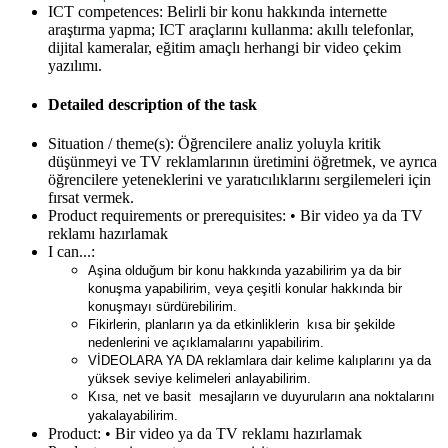
ICT competences:
Belirli bir konu hakkında internette
araştırma yapma; ICT araçlarını kullanma: akıllı telefonlar,
dijital kameralar, eğitim amaçlı herhangi bir video çekim
yazılımı.
Detailed description of the task
Situation / theme(s):
Öğrencilere analiz yoluyla kritik
düşünmeyi ve TV reklamlarının üretimini öğretmek, ve ayrıca
öğrencilere yeteneklerini ve yaratıcılıklarını sergilemeleri için
fırsat vermek.
Product requirements or prerequisites:
• Bir video ya da TV
reklamı hazırlamak
I can...:
Aşina olduğum bir konu hakkında yazabilirim ya da bir
konuşma yapabilirim, veya çeşitli konular hakkında bir
konuşmayı sürdürebilirim.
Fikirlerin, planların ya da etkinliklerin kısa bir şekilde
nedenlerini ve açıklamalarını yapabilirim.
VİDEOLARA YA DA reklamlara dair kelime kalıplarını ya da
yüksek seviye kelimeleri anlayabilirim.
Kısa, net ve basit mesajların ve duyuruların ana noktalarını
yakalayabilirim
.
Product:
• Bir video ya da TV reklamı hazırlamak