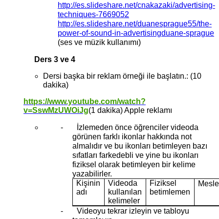
http://es.slideshare.net/cnakazaki/advertising-
techniques-7669052
http://es.slideshare.net/duanesprague55/the-
power-of-sound-in-advertisingduane-sprague
(ses ve müzik kullanımı)
Ders 3 ve 4
Dersi başka bir reklam örneği ile başlatın.: (10
dakika)
https://www.youtube.com/watch?
v=SswMzUWOiJg
(1 dakika) Apple reklamı
-
İzlemeden önce öğrenciler videoda
görünen farklı ikonlar hakkında not
almalıdır ve bu ikonları betimleyen bazı
sıfatları farkedebli ve yine bu ikonları
fiziksel olarak betimleyen bir kelime
yazabilirler.
Kişinin
Videoda
Fiziksel
Mesle
adı
kullanılan
betimlemen
kelimeler
-
Videoyu tekrar izleyin ve tabloyu