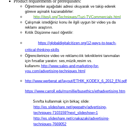
Product requirements or prerequisites:
Öğretmenler aşağıdaki adresi okuyarak ve takip ederek
göreve aşinalık kazanabilirler:
http://iteslj.org/Techniques/Tuzi-TVCommercials.html
Çalışmak istediğiniz konu ile ilgili uygun bir video ya da
reklamı araştırın.
Kritik Düşünme nasıl öğretilir:
https://globaldigitalcitizen.org/12-ways-to-teach-
critical-thinking-skills
Öğrencilerinize video ve reklamcılık tekniklerini tanımaları
için fırsatlar yaratın: ses,müzik,resim vs.
kullanımı.
http://www.sales-and-marketing-for-
you.com/advertising-techniques.html
http://www.werberat.at/layout/ETHIK_KODEX_6_2012_EN.pdf
https://www.carroll.edu/msmillie/busethics/ethadvertising.htm
Sınıfta kullanmak için birkaç slide:
http://es.slideshare.net/geepatty/advertising-
techniques-7103159?next_slideshow=1
http://es.slideshare.net/cnakazaki/advertising-
techniques-7669052