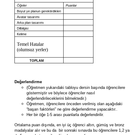
Öğeler
Puanlar
Boyut ye planun gerektirdikleri
Avatar
tasarımı
Arka plan
tasarımı
Dilbilgisi
Kelime
Temel Hatalar
(olumsuz yerler)
TOPLAM
Değerlendirme
(Öğretmen yukarıdaki tabloyu dersin başında öğrencilere
göstermiştir ve böylece öğrenciler nasıl
değerlendirileceklerini bilmektedir.)
Öğretmen, öğrencilere önceden verilmiş olan aşağıdaki
“başarı faktörleri” ne göre değerlendirme yapacaktır..
Her bir öğe 1-5 arası puanlarla değerlendirilir.
Ortalama puan dışında, en iyi üç öğrenci altın, gümüş ve bronz
madalyalar alır ve bu da bir sonraki sınavda bu öğrencilere 1,2 ya