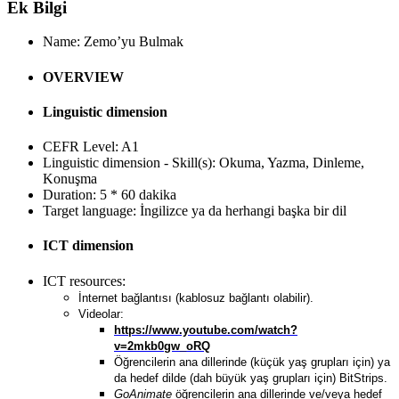
Ek Bilgi
Name:
Zemo’yu Bulmak
OVERVIEW
Linguistic dimension
CEFR Level:
A1
Linguistic dimension - Skill(s):
Okuma, Yazma, Dinleme,
Konuşma
Duration:
5 * 60 dakika
Target language:
İngilizce ya da herhangi başka bir dil
ICT dimension
ICT resources:
İnternet bağlantısı (kablosuz bağlantı olabilir).
Videolar:
https://www.youtube.com/watch?
v=2mkb0gw_oRQ
Öğrencilerin ana dillerinde (küçük yaş grupları için) ya
da hedef dilde (dah büyük yaş grupları için) BitStrips.
GoAnimate
öğrencilerin ana dillerinde ve/veya hedef