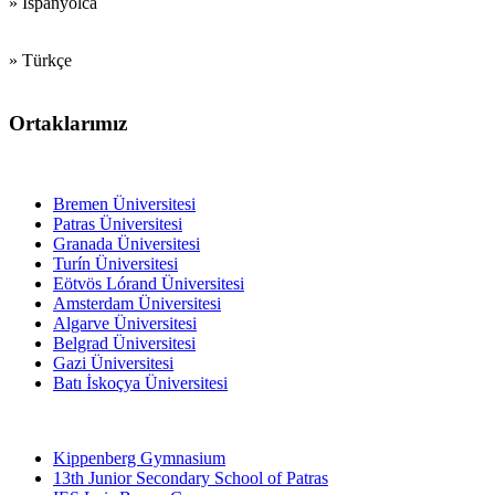
» İspanyolca
» Türkçe
Ortaklarımız
Eğitim FFakülteleri
Bremen Üniversitesi
Patras Üniversitesi
Granada Üniversitesi
Turín Üniversitesi
Eötvös Lórand Üniversitesi
Amsterdam Üniversitesi
Algarve Üniversitesi
Belgrad Üniversitesi
Gazi Üniversitesi
Batı İskoçya Üniversitesi
Ortaokullar
Kippenberg Gymnasium
13th Junior Secondary School of Patras