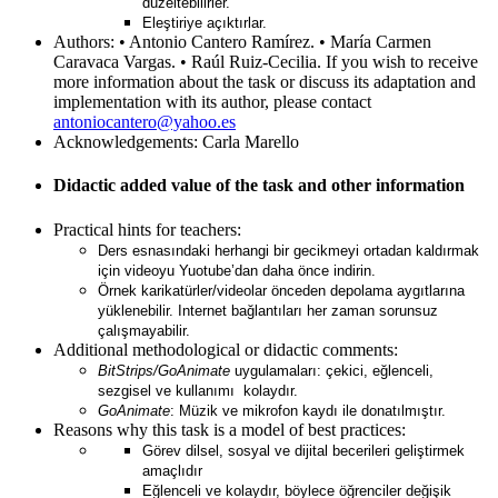
düzeltebilirler.
Eleştiriye açıktırlar.
Authors:
• Antonio Cantero Ramírez. • María Carmen
Caravaca Vargas. • Raúl Ruiz-Cecilia. If you wish to receive
more information about the task or discuss its adaptation and
implementation with its author, please contact
antoniocantero@yahoo.es
Acknowledgements:
Carla Marello
Didactic added value of the task and other information
Practical hints for teachers:
Ders esnasındaki herhangi bir gecikmeyi ortadan kaldırmak
için videoyu Yuotube’dan daha önce indirin.
Örnek karikatürler/videolar önceden depolama aygıtlarına
yüklenebilir. Internet bağlantıları her zaman sorunsuz
çalışmayabilir.
Additional methodological or didactic comments:
BitStrips/GoAnimate
uygulamaları:
çekici, eğlenceli,
sezgisel ve kullanımı kolaydır.
GoAnimate
:
Müzik ve mikrofon kaydı ile donatılmıştır.
Reasons why this task is a model of best practices:
Görev dilsel, sosyal ve dijital becerileri geliştirmek
amaçlıdır
Eğlenceli ve kolaydır, böylece öğrenciler değişik