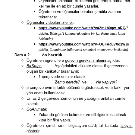
Öğrenciler anlamları bildiklerini göstermek adına, her
kelime ile en az bir cümle yazarlar.
Öğretmen ve öğrenciler beraber şimdiki zamanı
tekrarlarlar.
Öğrenciler videoları izlerler
:
https://www.youtube.com/watch?v=2mkb0gw_oRQ
(5
dakika, Bitstrips’I kullanarak online bir karikatür hazırlama
hakkında).
https://www.youtube.com/watch?v=OUFRd0vXq1w
(8
dakika, Goanimate kullanarak resimleri anime etme hakkında).
Ders # 2
ön hazırlık
Öğretmen öğrencilere
görevin gereksinimlerini
açıklar:
BitStrips
: Aşağıdakileri dikkate alarak 6 çerçeveden
oluşan bir karikatür tasarlayın:
1 çerçevede sorular olacak:
Zemo nerede?
ve
Ne yapıyor?
5 çerçeve evin 5 farklı bölümünü gösterecek ve 5 farklı yer
yön edatı kullanılacak.
En az 2 çerçevede Zemo’nun ne yaptığını anlatan cümle
olacak.
GoAnimate
:
Yukarıda görülen kelimeler ve dilbilgisi kullanılarak
kısa bir film yapın.
Öğretmen şimdi sınıf bilgisayarında/dijital tahtada
işleyişi
gösterir
.