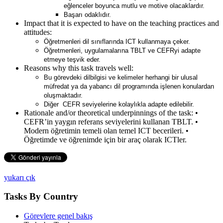
eğlenceler boyunca mutlu ve motive olacaklardır.
Başarı odaklıdır.
Impact that it is expected to have on the teaching practices and
attitudes:
Öğretmenleri dil sınıflarında ICT kullanmaya çeker.
Öğretmenleri, uygulamalarına TBLT ve CEFRyi adapte
etmeye teşvik eder.
Reasons why this task travels well:
Bu görevdeki dilbilgisi ve kelimeler herhangi bir ulusal
müfredat ya da yabancı dil programında işlenen konulardan
oluşmaktadır.
Diğer CEFR seviyelerine kolaylıkla adapte edilebilir.
Rationale and/or theoretical underpinnings of the task:
•
CEFR’in yaygın referans seviyelerini kullanan TBLT. •
Modern öğretimin temeli olan temel ICT becerileri. •
Öğretimde ve öğrenimde için bir araç olarak ICTler.
yukarı çık
Tasks By Country
Görevlere genel bakış