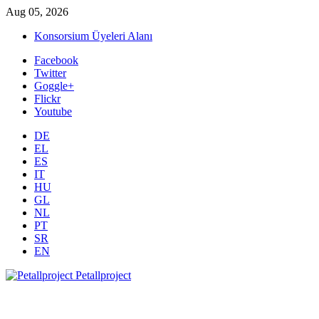
Aug 05, 2026
Konsorsium Üyeleri Alanı
Facebook
Twitter
Goggle+
Flickr
Youtube
DE
EL
ES
IT
HU
GL
NL
PT
SR
EN
Petallproject