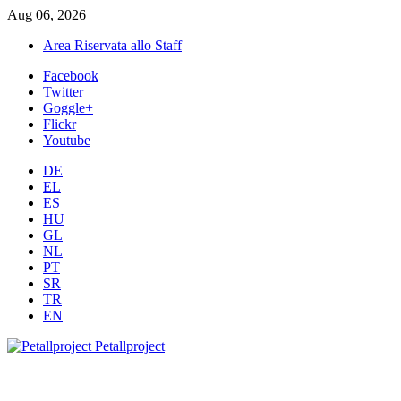
Aug 06, 2026
Area Riservata allo Staff
Facebook
Twitter
Goggle+
Flickr
Youtube
DE
EL
ES
HU
GL
NL
PT
SR
TR
EN
Petallproject