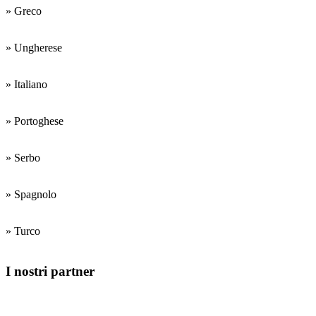
» Greco
» Ungherese
» Italiano
» Portoghese
» Serbo
» Spagnolo
» Turco
I nostri partner
Centri di formazione dei docenti