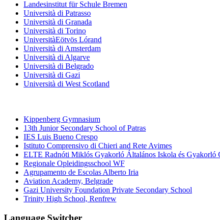
Landesinstitut für Schule Bremen
Università di Patrasso
Università di Granada
Università di Torino
UniversitàEötvös Lórand
Università di Amsterdam
Università di Algarve
Università di Belgrado
Università di Gazi
Università di West Scotland
Scuole medie e superiori
Kippenberg Gymnasium
13th Junior Secondary School of Patras
IES Luis Bueno Crespo
Istituto Comprensivo di Chieri and Rete Avimes
ELTE Radnóti Miklós Gyakorló Általános Iskola és Gyakorló
Regionale Opleidingsschool WF
Agrupamento de Escolas Alberto Iria
Aviation Academy, Belgrade
Gazi University Foundation Private Secondary School
Trinity High School, Renfrew
Language Switcher