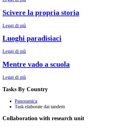
Scivere la propria storia
Leggi di più
Luoghi paradisiaci
Leggi di più
Mentre vado a scuola
Leggi di più
Tasks By Country
Panoramica
Task elaborate dai tandem
Collaboration with research unit