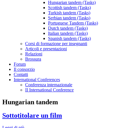
Hungarian tandem (Tasks)
Scottish tandem (Tasks)
Turkish tandem (Tasks)
Serbian tandem (Tasks)
Portuguese Tandem (Tasks)
Dutch tandem (Tasks)
Italian tandem (Tasks)
Spanish tandem (Tasks)
Corsi di formazione per insegnanti
Articoli e presentazioni
Relazioni
Brossura
Forum
Il consorzio
Contatti
International Conferences
Conferenza internazionale
II International Conference
Hungarian tandem
Sottotitolare un film
Leggi di più