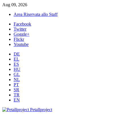
Aug 09, 2026
Area Riservata allo Staff
Facebook
Twitter
Goggle+
Flickr
Youtube
DE
EL
ES
HU
GL
NL
PT
SR
TR
EN
Petallproject