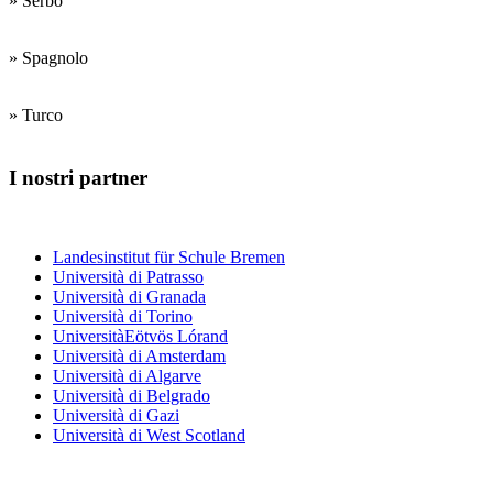
» Serbo
» Spagnolo
» Turco
I nostri partner
Centri di formazione dei docenti
Landesinstitut für Schule Bremen
Università di Patrasso
Università di Granada
Università di Torino
UniversitàEötvös Lórand
Università di Amsterdam
Università di Algarve
Università di Belgrado
Università di Gazi
Università di West Scotland
Scuole medie e superiori