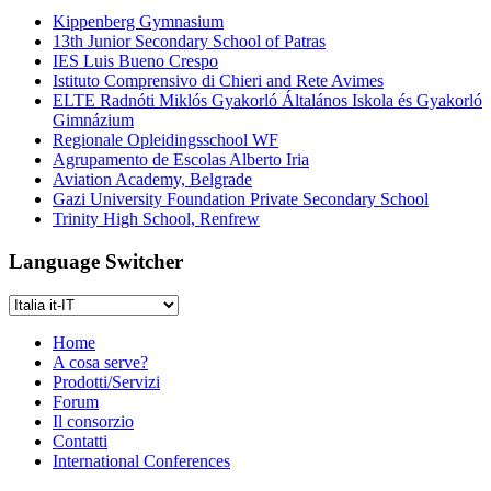
Kippenberg Gymnasium
13th Junior Secondary School of Patras
IES Luis Bueno Crespo
Istituto Comprensivo di Chieri and Rete Avimes
ELTE Radnóti Miklós Gyakorló Általános Iskola és Gyakorló
Gimnázium
Regionale Opleidingsschool WF
Agrupamento de Escolas Alberto Iria
Aviation Academy, Belgrade
Gazi University Foundation Private Secondary School
Trinity High School, Renfrew
Language Switcher
Home
A cosa serve?
Prodotti/Servizi
Forum
Il consorzio
Contatti
International Conferences