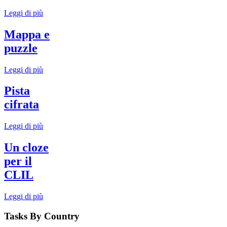
Leggi di più
Mappa e
puzzle
Leggi di più
Pista
cifrata
Leggi di più
Un cloze
per il
CLIL
Leggi di più
Tasks By Country