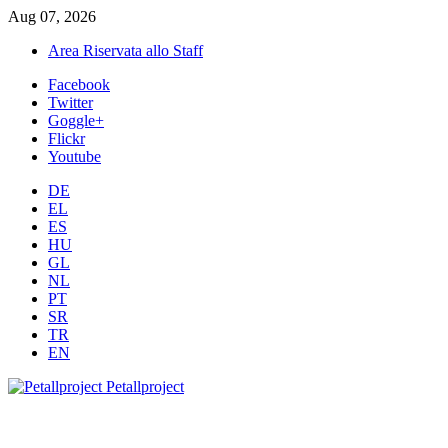
Aug 07, 2026
Area Riservata allo Staff
Facebook
Twitter
Goggle+
Flickr
Youtube
DE
EL
ES
HU
GL
NL
PT
SR
TR
EN
Petallproject