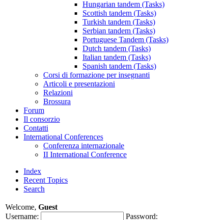
Hungarian tandem (Tasks)
Scottish tandem (Tasks)
Turkish tandem (Tasks)
Serbian tandem (Tasks)
Portuguese Tandem (Tasks)
Dutch tandem (Tasks)
Italian tandem (Tasks)
Spanish tandem (Tasks)
Corsi di formazione per insegnanti
Articoli e presentazioni
Relazioni
Brossura
Forum
Il consorzio
Contatti
International Conferences
Conferenza internazionale
II International Conference
Index
Recent Topics
Search
Welcome,
Guest
Username:
Password: