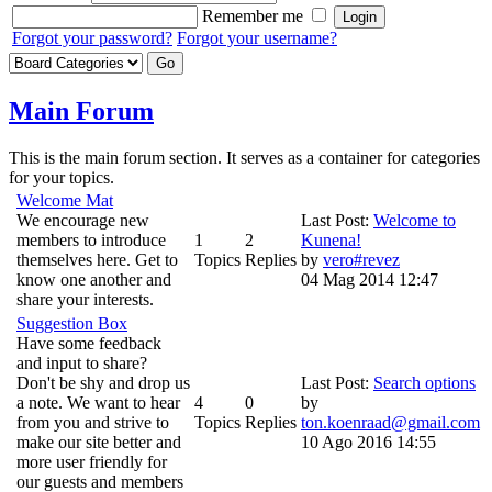
Remember me
Forgot your password?
Forgot your username?
Main Forum
This is the main forum section. It serves as a container for categories
for your topics.
Welcome Mat
We encourage new
Last Post:
Welcome to
members to introduce
1
2
Kunena!
themselves here. Get to
Topics
Replies
by
vero#revez
know one another and
04 Mag 2014 12:47
share your interests.
Suggestion Box
Have some feedback
and input to share?
Don't be shy and drop us
Last Post:
Search options
a note. We want to hear
4
0
by
from you and strive to
Topics
Replies
ton.koenraad@gmail.com
make our site better and
10 Ago 2016 14:55
more user friendly for
our guests and members