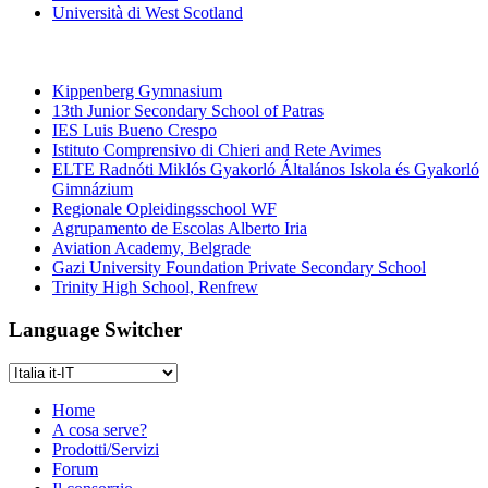
Università di West Scotland
Scuole medie e superiori
Kippenberg Gymnasium
13th Junior Secondary School of Patras
IES Luis Bueno Crespo
Istituto Comprensivo di Chieri and Rete Avimes
ELTE Radnóti Miklós Gyakorló Általános Iskola és Gyakorló
Gimnázium
Regionale Opleidingsschool WF
Agrupamento de Escolas Alberto Iria
Aviation Academy, Belgrade
Gazi University Foundation Private Secondary School
Trinity High School, Renfrew
Language Switcher
Home
A cosa serve?
Prodotti/Servizi
Forum