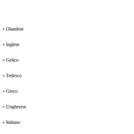
Le lingue di
lavoro sono:
» Olandese
» Inglese
» Gelico
» Tedesco
» Greco
» Ungherese
» Italiano