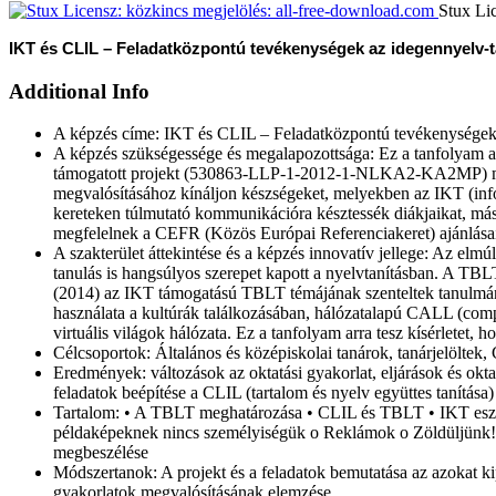
Stux Li
IKT és CLIL – Feladatközpontú tevékenységek az idegennyelv-
Additional Info
A képzés címe:
IKT és CLIL – Feladatközpontú tevékenységek 
A képzés szükségessége és megalapozottsága:
Ez a tanfolyam 
támogatott projekt (530863-LLP-1-2012-1-NLKA2-KA2MP) munká
megvalósításához kínáljon készségeket, melyekben az IKT (infó
kereteken túlmutató kommunikációra késztessék diákjaikat, másré
megfelelnek a CEFR (Közös Európai Referenciakeret) ajánlásain
A szakterület áttekintése és a képzés innovatív jellege:
Az elmúl
tanulás is hangsúlyos szerepet kapott a nyelvtanításban. A TBL
(2014) az IKT támogatású TBLT témájának szenteltek tanulmá
használata a kultúrák találkozásában, hálózatalapú CALL (compu
virtuális világok hálózata. Ez a tanfolyam arra tesz kísérletet
Célcsoportok:
Általános és középiskolai tanárok, tanárjelöltek
Eredmények: változások az oktatási gyakorlat, eljárások és okt
feladatok beépítése a CLIL (tartalom és nyelv együttes tanítás
Tartalom:
• A TBLT meghatározása • CLIL és TBLT • IKT eszk
példaképeknek nincs személyiségük o Reklámok o Zöldüljünk! o T
megbeszélése
Módszertanok:
A projekt és a feladatok bemutatása az azokat 
gyakorlatok megvalósításának elemzése.