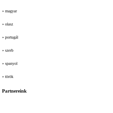
» magyar
» olasz
» portugál
» szerb
» spanyol
» török
Partnereink
Tanárképző
intézmények