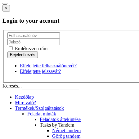
×
Login to your account
Emlékezzen rám
Elfelejtette felhasználónevét?
Elfelejtette jelszavát?
Keresés...
Kezdőlap
Mire való?
Termékek/Szolgáltatások
Feladat minták
Feladatok áttekintése
Tasks by Tandem
Német tandem
Görög tandem