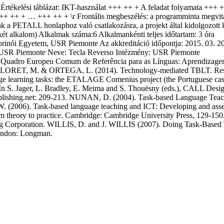
Értékelési táblázat: IKT-használat +++ ++ + A feladat folyamata +++
 ++ + … +++ ++ + \r Frontális megbeszélés: a programminta megvitatá
 a PETALL honlaphoz való csatlakozásra, a projekt által kidolgozott ké
két alkalom) Alkalmak száma:6 Alkalmankénti teljes időtartam: 3 óra
orinói Egyetem, USR Piemonte Az akkreditáció időpontja: 2015. 03. 20.
: USR Piemonte Neve: Tecla Reverso Intézmény: USR Piemonte
. Quadro Europeu Comum de Referência para as Línguas: Aprendizagem
LORET, M. & ORTEGA, L. (2014). Technology-mediated TBLT. Rese
guage learning tasks: the ETALAGE Comenius project (the Portugues
 S. Jager, L. Bradley, E. Meima and S. Thouësny (eds.), CALL Desig
ublishing.net: 209-213. NUNAN, D. (2004). Task-based Language Tea
6). Task-based language teaching and ICT: Developing and assessing
om theory to practice. Cambridge: Cambridge University Press, 12
ng Corporation. WILLIS, D. and J. WILLIS (2007). Doing Task-Based
ondon: Longman.