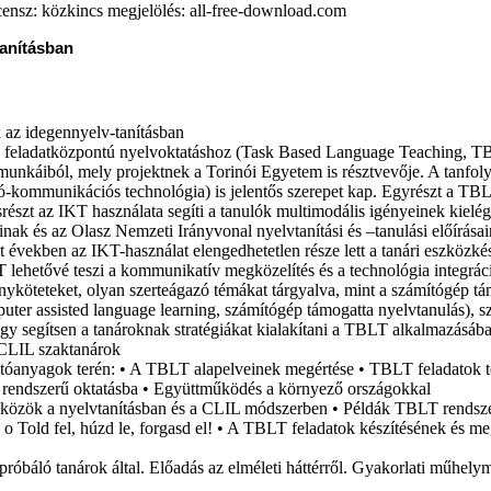
censz: közkincs megjelölés: all-free-download.com
tanításban
az idegennyelv-tanításban
a feladatközpontú nyelvoktatáshoz (Task Based Language Teaching, TBL
iból, mely projektnek a Torinói Egyetem is résztvevője. A tanfolya
-kommunikációs technológia) is jelentős szerepet kap. Egyrészt a TBLT 
szt az IKT használata segíti a tanulók multimodális igényeinek kielégí
ak és az Olasz Nemzeti Irányvonal nyelvtanítási és –tanulási előírásai
t években az IKT-használat elengedhetetlen része lett a tanári eszköz
T lehetővé teszi a kommunikatív megközelítés és a technológia integrá
nyköteteket, olyan szerteágazó témákat tárgyalva, mint a számítógé
ter assisted language learning, számítógép támogatta nyelvtanulás), s
, hogy segítsen a tanároknak stratégiákat kialakítani a TBLT alkalmazásá
, CLIL szaktanárok
atóanyagok terén:
• A TBLT alapelveinek megértése • TBLT feladatok te
a) rendszerű oktatásba • Együttműködés a környező országokkal
özök a nyelvtanításban és a CLIL módszerben • Példák TBLT rendsze
old fel, húzd le, forgasd el! • A TBLT feladatok készítésének és megv
kipróbáló tanárok által. Előadás az elméleti háttérről. Gyakorlati mű