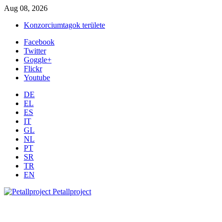
Aug 08, 2026
Konzorciumtagok területe
Facebook
Twitter
Goggle+
Flickr
Youtube
DE
EL
ES
IT
GL
NL
PT
SR
TR
EN
Petallproject