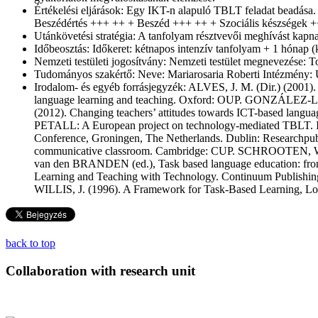
Értékelési eljárások:
Egy IKT-n alapuló TBLT feladat beadása. 
Beszédértés +++ ++ + Beszéd +++ ++ + Szociális készségek +++
Utánkövetési stratégia:
A tanfolyam résztvevői meghívást kapnak
Időbeosztás:
Időkeret: kétnapos intenzív tanfolyam + 1 hónap (
Nemzeti testületi jogosítvány:
Nemzeti testület megnevezése: T
Tudományos szakértő:
Neve: Mariarosaria Roberti Intézmény
Irodalom- és egyéb forrásjegyzék:
ALVES, J. M. (Dir.) (2001)
language learning and teaching. Oxford: OUP. GONZÁLEZ-L
(2012). Changing teachers’ attitudes towards ICT-based lan
PETALL: A European project on technology-mediated TBLT. In
Conference, Groningen, The Netherlands. Dublin: Researchp
communicative classroom. Cambridge: CUP. SCHROOTEN, W. (200
van den BRANDEN (ed.), Task based language education: fr
Learning and Teaching with Technology. Continuum Publishi
WILLIS, J. (1996). A Framework for Task-Based Learning, L
back to top
Collaboration with research unit