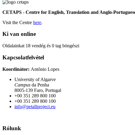
CETAPS - Centre for English, Translation and Anglo-Portuguese
Visit the Centre
here
.
Ki van online
Oldalainkat 18 vendég és 0 tag böngészi
Kapcsolatfelvétel
Koordinátor:
António Lopes
University of Algarve
Campus
da Penha
8005-139 Faro, Portugal
+00 351 289 800 100
+00 351 289 800 100
info@petallproject.eu
Rólunk