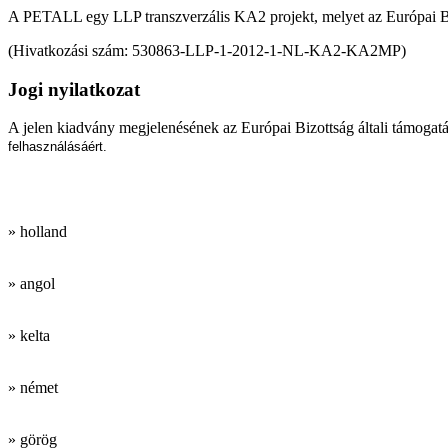
A PETALL egy LLP transzverzális KA2 projekt, melyet az Európai B
(Hivatkozási szám: 530863-LLP-1-2012-1-NL-KA2-KA2MP)
Jogi nyilatkozat
A jelen kiadvány megjelenésének az Európai Bizottság általi támogatá
felhasználásáért.
Munkanyelveink:
» holland
» angol
» kelta
» német
» görög