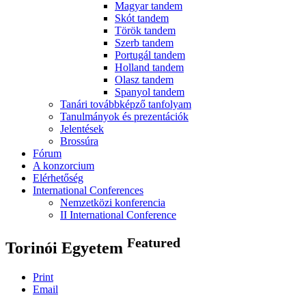
Magyar tandem
Skót tandem
Török tandem
Szerb tandem
Portugál tandem
Holland tandem
Olasz tandem
Spanyol tandem
Tanári továbbképző tanfolyam
Tanulmányok és prezentációk
Jelentések
Brossúra
Fórum
A konzorcium
Elérhetőség
International Conferences
Nemzetközi konferencia
II International Conference
Featured
Torinói Egyetem
Print
Email