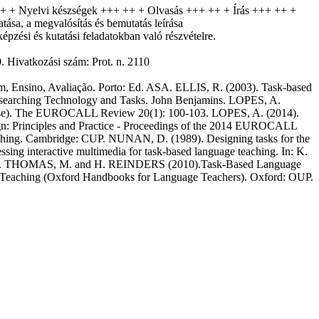
 ++ + Nyelvi készségek +++ ++ + Olvasás +++ ++ + Írás +++ ++ +
sa, a megvalósítás és bemutatás leírása
pzési és kutatási feladatokban való részvételre.
 Hivatkozási szám: Prot. n. 2110
, Ensino, Avaliação. Porto: Ed. ASA. ELLIS, R. (2003). Task-based
arching Technology and Tasks. John Benjamins. LOPES, A.
e case). The EUROCALL Review 20(1): 100-103. LOPES, A. (2014).
n: Principles and Practice - Proceedings of the 2014 EUROCALL
ching. Cambridge: CUP. NUNAN, D. (1989). Designing tasks for the
 interactive multimedia for task-based language teaching. In: K.
9-150. THOMAS, M. and H. REINDERS (2010).Task-Based Language
 Teaching (Oxford Handbooks for Language Teachers). Oxford: OUP.