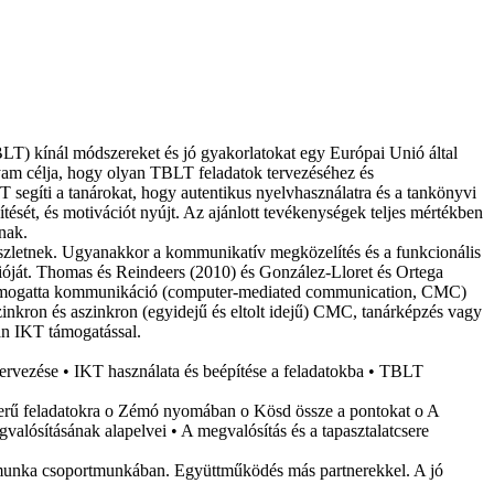
T) kínál módszereket és jó gyakorlatokat egy Európai Unió által
m célja, hogy olyan TBLT feladatok tervezéséhez és
segíti a tanárokat, hogy autentikus nyelvhasználatra és a tankönyvi
tését, és motivációt nyújt. Az ajánlott tevékenységek teljes mértékben
nak.
készletnek. Ugyanakkor a kommunikatív megközelítés és a funkcionális
cióját. Thomas és Reindeers (2010) és González-Lloret és Ortega
p támogatta kommunikáció (computer-mediated communication, CMC)
zinkron és aszinkron (egyidejű és eltolt idejű) CMC, tanárképzés vagy
ban IKT támogatással.
rvezése • IKT használata és beépítése a feladatokba • TBLT
rű feladatokra o Zémó nyomában o Kösd össze a pontokat o A
alósításának alapelvei • A megvalósítás és a tapasztalatcsere
helymunka csoportmunkában. Együttműködés más partnerekkel. A jó