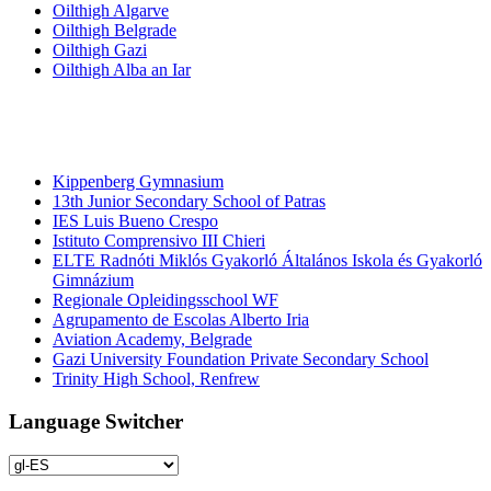
Oilthigh Algarve
Oilthigh Belgrade
Oilthigh Gazi
Oilthigh Alba an Iar
Bun- agus
àrd-sgoiltean
Kippenberg Gymnasium
13th Junior Secondary School of Patras
IES Luis Bueno Crespo
Istituto Comprensivo III Chieri
ELTE Radnóti Miklós Gyakorló Általános Iskola és Gyakorló
Gimnázium
Regionale Opleidingsschool WF
Agrupamento de Escolas Alberto Iria
Aviation Academy, Belgrade
Gazi University Foundation Private Secondary School
Trinity High School, Renfrew
Language Switcher