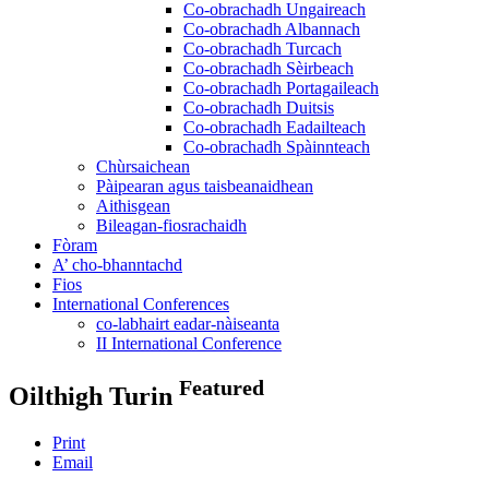
Co-obrachadh Ungaireach
Co-obrachadh Albannach
Co-obrachadh Turcach
Co-obrachadh Sèirbeach
Co-obrachadh Portagaileach
Co-obrachadh Duitsis
Co-obrachadh Eadailteach
Co-obrachadh Spàinnteach
Chùrsaichean
Pàipearan agus taisbeanaidhean
Aithisgean
Bileagan-fiosrachaidh
Fòram
A’ cho-bhanntachd
Fios
International Conferences
co-labhairt eadar-nàiseanta
II International Conference
Featured
Oilthigh Turin
Print
Email