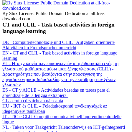
By Stux License: Public Domain Dedication at all-free-
download.com
CT and CLIL - Task based activities in foreign
language learning
DE - Computertechnologie und CLIL - Aufgaben-orientierte
Aktivitäten im Fremdsprachenunterricht
EN - CT and CLIL - Task based activities in foreign language
learning
EL - H τεχνολογία των επικοινωνιών κι η διδασκαλία ενός μη
γλωσσικού μαθήματος μέσω μιας ξένης γλώσσας (CLIL) -
Δραστηριότητες που βασίζονται στην προσέγγιση της
εργασιοκεντρικής διδασκαλίας για την εκμάθηση των ξένων
γλωσσών
ES - CT y AICLE – Actividades basadas en tareas para el
aprendizaje de la lengua extranjera
GL - cruth cùrsaichean nàiseanta
HU - IKT és CLIL – Feladatközpontú tevékenységek az
idegennyelv-tanításban
IT - TIC e CLIL Compiti comunicativi nell’apprendimento delle
lingue
NL - Taken voor Taakgericht Talenonderwijs en ICT-geïntegreerd