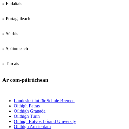
» Eadaltais
» Portagaileach
» Sèirbis
» Spàinnteach
» Turcais
Ar com-pàirtichean
Institiudean trèanadh luchd-teagaisg
Landesinstitut für Schule Bremen
Oithigh Patras
Oilthigh Granada
Oilthigh Turin
Oithigh Eötvös Lórand University
Oilthigh Amsterdam