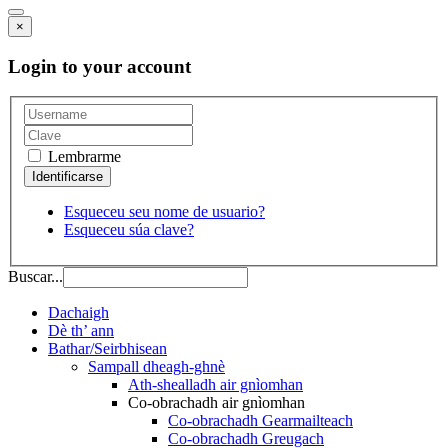
×
Login to your account
Lembrarme
Esqueceu seu nome de usuario?
Esqueceu súa clave?
Buscar...
Dachaigh
Dè th’ ann
Bathar/Seirbhisean
Sampall dheagh-ghnè
Ath-shealladh air gnìomhan
Co-obrachadh air gnìomhan
Co-obrachadh Gearmailteach
Co-obrachadh Greugach