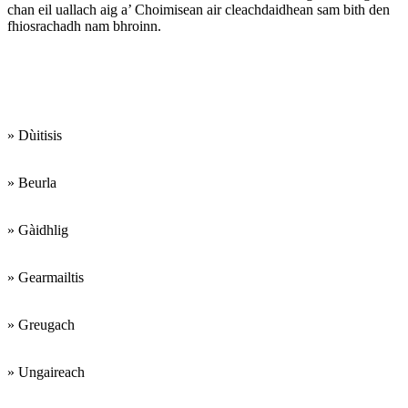
chan eil uallach aig a’ Choimisean air cleachdaidhean sam bith den
fhiosrachadh nam bhroinn.
Cleachdaidh sinn na
cànanan a leanas:
» Dùitisis
» Beurla
» Gàidhlig
» Gearmailtis
» Greugach
» Ungaireach