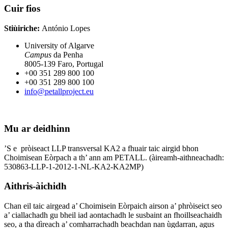
Cuir fios
Stiùiriche:
António Lopes
University of Algarve
Campus
da Penha
8005-139 Faro, Portugal
+00 351 289 800 100
+00 351 289 800 100
info@petallproject.eu
Mu ar deidhinn
’S e pròiseact LLP transversal KA2 a fhuair taic airgid bhon
Choimisean Eòrpach a th’ ann am PETALL. (àireamh-aithneachadh:
530863-LLP-1-2012-1-NL-KA2-KA2MP)
Aithris-àichidh
Chan eil taic airgead a’ Choimisein Eòrpaich airson a’ phròiseict seo
a’ ciallachadh gu bheil iad aontachadh le susbaint an fhoillseachaidh
seo, a tha dìreach a’ comharrachadh beachdan nan ùgdarran, agus