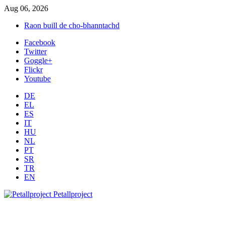
Aug 06, 2026
Raon buill de cho-bhanntachd
Facebook
Twitter
Goggle+
Flickr
Youtube
DE
EL
ES
IT
HU
NL
PT
SR
TR
EN
Petallproject