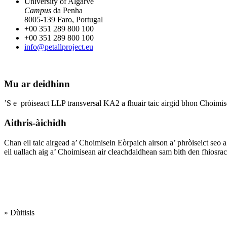
University of Algarve
Campus
da Penha
8005-139 Faro, Portugal
+00 351 289 800 100
+00 351 289 800 100
info@petallproject.eu
Mu ar deidhinn
’S e pròiseact LLP transversal KA2 a fhuair taic airgid bhon Ch
Aithris-àichidh
Chan eil taic airgead a’ Choimisein Eòrpaich airson a’ phròiseict seo
eil uallach aig a’ Choimisean air cleachdaidhean sam bith den fhiosr
Cleachdaidh sinn na
cànanan a leanas:
» Dùitisis