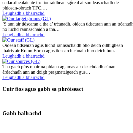
eadar-dhealaichte tro lìonraidhean sgìreal airson leasachadh de
phìosan-obrach TFC.…
Leughadh a bharrachd
’S ann air tidsearan a tha a’ trèanadh, oidean tidsearan ann an trèanad
no luchd-rannsachaidh a tha…
Leughadh a bharrachd
Oidean tidsearan agus luchd-rannsachaidh bho deich oilthighean
thairis air Roinn Eòrpa agus tidsearch cànain bho deich bun-…
Leughadh a bharrachd
Tha gach pìos obair na phlana ag amas air cleachdadh cànan
àrdachadh ann an dòigh pragmataigeach gus…
Leughadh a bharrachd
Cuir fios agus gabh sa phròiseact
Gabh ballrachd