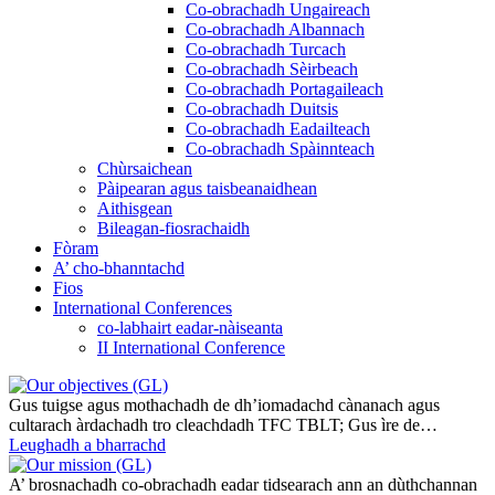
Co-obrachadh Ungaireach
Co-obrachadh Albannach
Co-obrachadh Turcach
Co-obrachadh Sèirbeach
Co-obrachadh Portagaileach
Co-obrachadh Duitsis
Co-obrachadh Eadailteach
Co-obrachadh Spàinnteach
Chùrsaichean
Pàipearan agus taisbeanaidhean
Aithisgean
Bileagan-fiosrachaidh
Fòram
A’ cho-bhanntachd
Fios
International Conferences
co-labhairt eadar-nàiseanta
II International Conference
Gus tuigse agus mothachadh de dh’iomadachd cànanach agus
cultarach àrdachadh tro cleachdadh TFC TBLT; Gus ìre de…
Leughadh a bharrachd
A’ brosnachadh co-obrachadh eadar tidsearach ann an dùthchannan