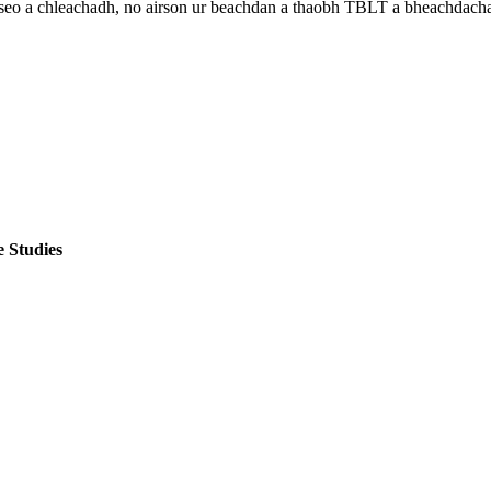
 seo a chleachadh, no airson ur beachdan a thaobh TBLT a bheachdachad
 Studies