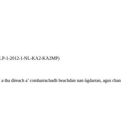
863-LLP-1-2012-1-NL-KA2-KA2MP)
seo, a tha dìreach a’ comharrachadh beachdan nan ùgdarran, agus chan