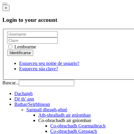
×
Login to your account
Lembrarme
Esqueceu seu nome de usuario?
Esqueceu súa clave?
Buscar...
Dachaigh
Dè th’ ann
Bathar/Seirbhisean
Sampall dheagh-ghnè
Ath-shealladh air gnìomhan
Co-obrachadh air gnìomhan
Co-obrachadh Gearmailteach
Co-obrachadh Greugach