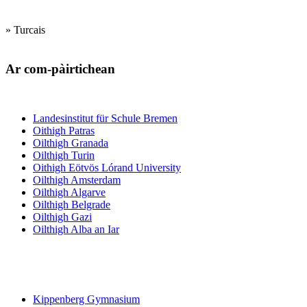
» Turcais
Ar com-pàirtichean
Institiudean trèanadh luchd-teagaisg
Landesinstitut für Schule Bremen
Oithigh Patras
Oilthigh Granada
Oilthigh Turin
Oithigh Eötvös Lórand University
Oilthigh Amsterdam
Oilthigh Algarve
Oilthigh Belgrade
Oilthigh Gazi
Oilthigh Alba an Iar
Bun- agus
àrd-sgoiltean
Kippenberg Gymnasium