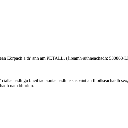
oimisean Eòrpach a th’ ann am PETALL. (àireamh-aithneachadh: 530
 a’ ciallachadh gu bheil iad aontachadh le susbaint an fhoillseachaidh 
achadh nam bhroinn.