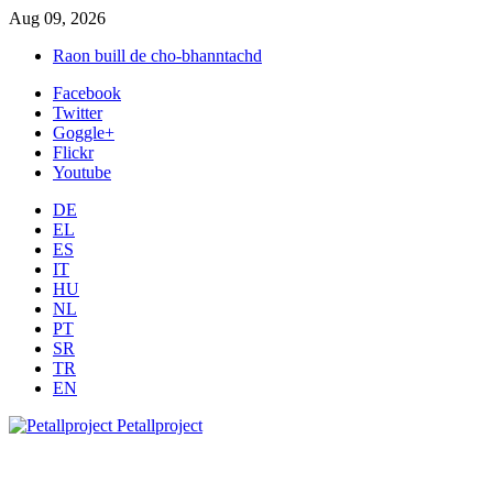
Aug 09, 2026
Raon buill de cho-bhanntachd
Facebook
Twitter
Goggle+
Flickr
Youtube
DE
EL
ES
IT
HU
NL
PT
SR
TR
EN
Petallproject