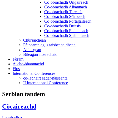
Co-obrachadh Ungaireach
Co-obrachadh Albannach
Co-obrachadh Turcach
Co-obrachadh Sèirbeach
Co-obrachadh Portagaileach
Co-obrachadh Duitsis
Co-obrachadh Eadailteach
Co-obrachadh Spàinnteach
Chùrsaichean
Pàipearan agus taisbeanaidhean
Aithisgean
Bileagan-fiosrachaidh
Fòram
A’ cho-bhanntachd
Fios
International Conferences
co-labhairt eadar-nàiseanta
II International Conference
Serbian tandem
Còcaireachd
Leughadh a