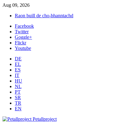
Aug 09, 2026
Raon buill de cho-bhanntachd
Facebook
Twitter
Goggle+
Flickr
Youtube
DE
EL
ES
IT
HU
NL
PT
SR
TR
EN
Petallproject