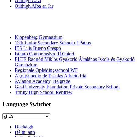
Oilthigh Gazi
Oilthigh Alba an Iar
Bun- agus
àrd-sgoiltean
Kippenberg Gymnasium
13th Junior Secondary School of Patras
IES Luis Bueno Crespo
Istituto Comprensivo III Chieri
ELTE Radnóti Miklós Gyakorló Általános Iskola és Gyakorló
Gimnázium
Regionale Opleidingsschool WF
Agrupamento de Escolas Alberto Iria
Aviation Academy, Belgrade
Gazi University Foundation Private Secondary School
Trinity High School, Renfrew
Language Switcher
Dachaigh
Dè th’ ann