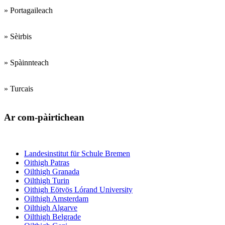
» Portagaileach
» Sèirbis
» Spàinnteach
» Turcais
Ar com-pàirtichean
Institiudean trèanadh luchd-teagaisg
Landesinstitut für Schule Bremen
Oithigh Patras
Oilthigh Granada
Oilthigh Turin
Oithigh Eötvös Lórand University
Oilthigh Amsterdam
Oilthigh Algarve
Oilthigh Belgrade