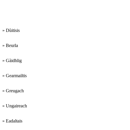
Cleachdaidh sinn na
cànanan a leanas:
» Dùitisis
» Beurla
» Gàidhlig
» Gearmailtis
» Greugach
» Ungaireach
» Eadaltais