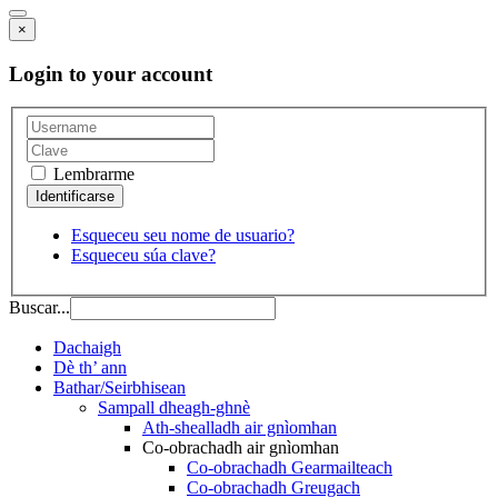
×
Login to your account
Lembrarme
Esqueceu seu nome de usuario?
Esqueceu súa clave?
Buscar...
Dachaigh
Dè th’ ann
Bathar/Seirbhisean
Sampall dheagh-ghnè
Ath-shealladh air gnìomhan
Co-obrachadh air gnìomhan
Co-obrachadh Gearmailteach
Co-obrachadh Greugach