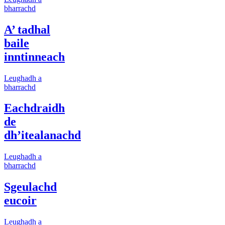
bharrachd
A’ tadhal
baile
inntinneach
Leughadh a
bharrachd
Eachdraidh
de
dh’itealanachd
Leughadh a
bharrachd
Sgeulachd
eucoir
Leughadh a