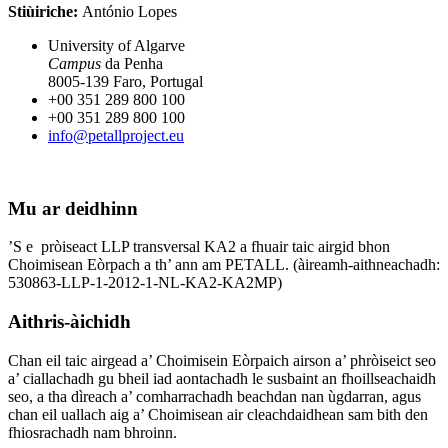
Stiùiriche:
António Lopes
University of Algarve
Campus
da Penha
8005-139 Faro, Portugal
+00 351 289 800 100
+00 351 289 800 100
info@petallproject.eu
Mu ar deidhinn
’S e pròiseact LLP transversal KA2 a fhuair taic airgid bhon
Choimisean Eòrpach a th’ ann am PETALL. (àireamh-aithneachadh:
530863-LLP-1-2012-1-NL-KA2-KA2MP)
Aithris-àichidh
Chan eil taic airgead a’ Choimisein Eòrpaich airson a’ phròiseict seo
a’ ciallachadh gu bheil iad aontachadh le susbaint an fhoillseachaidh
seo, a tha dìreach a’ comharrachadh beachdan nan ùgdarran, agus
chan eil uallach aig a’ Choimisean air cleachdaidhean sam bith den
fhiosrachadh nam bhroinn.