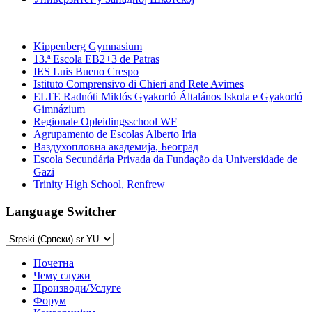
Средње школе
Kippenberg Gymnasium
13.ª Escola EB2+3 de Patras
IES Luis Bueno Crespo
Istituto Comprensivo di Chieri and Rete Avimes
ELTE Radnóti Miklós Gyakorló Általános Iskola e Gyakorló
Gimnázium
Regionale Opleidingsschool WF
Agrupamento de Escolas Alberto Iria
Ваздухопловна академија, Београд
Escola Secundária Privada da Fundação da Universidade de
Gazi
Trinity High School, Renfrew
Language Switcher
Почетна
Чему служи
Производи/Услуге
Форум