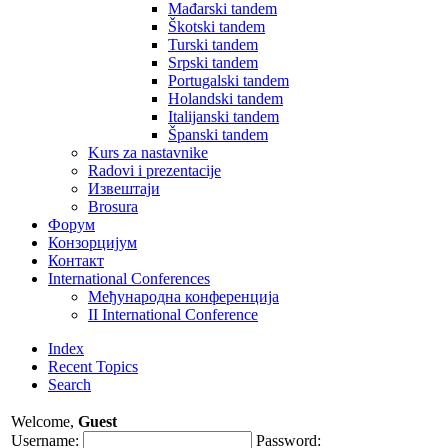
Mađarski tandem
Škotski tandem
Turski tandem
Srpski tandem
Portugalski tandem
Holandski tandem
Italijanski tandem
Španski tandem
Kurs za nastavnike
Radovi i prezentacije
Извештаји
Brosura
Форум
Конзорцијум
Контакт
International Conferences
Mеђународна конференција
II International Conference
Index
Recent Topics
Search
Welcome,
Guest
Username:
Password: