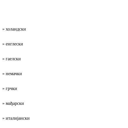
Наши радни
језици су:
» холандски
» енглески
» гаелски
» немачки
» грчки
» мађарски
» италијански