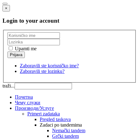
×
Login to your account
Upamti me
Zaboravili ste korisničko ime?
Zaboravili ste lozinku?
traži...
Почетна
Чему служи
Производи/Услуге
Primeri zadataka
Pregled taskova
Zadaci po tandemima
Nemački tandem
Grčki tandem