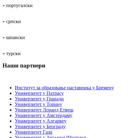
» португалски
» српски
» шпански
» турски
Наши партнери
Институције за образовање наставника
Институт за образовање наставника у Бремену
Универзитет у Патрасу
Универзитет у Гранади
Универзитет у Торину
Универзитет Лоранд Етвеш
Универзитет у Амстердаму
Универзитет у Алгарвеу
Универзитет у Београду
Универзитет Гази
Универзитет у Западној Шкотској