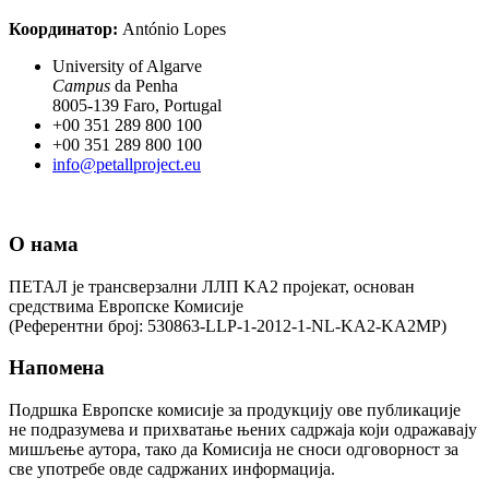
Координатор:
António Lopes
University of Algarve
Campus
da Penha
8005-139 Faro, Portugal
+00 351 289 800 100
+00 351 289 800 100
info@petallproject.eu
О нама
ПЕТАЛ је трансверзални ЛЛП KA2 пројекат, основан
средствима Европске Комисије
(Референтни број: 530863-LLP-1-2012-1-NL-KA2-KA2MP)
Напомена
Подршка Европске комисије за продукцију ове публикације
не подразумева и прихватање њених садржаја који одражавају
мишљење аутора, тако да Комисија не сноси одговорност за
све употребе овде садржаних информација.