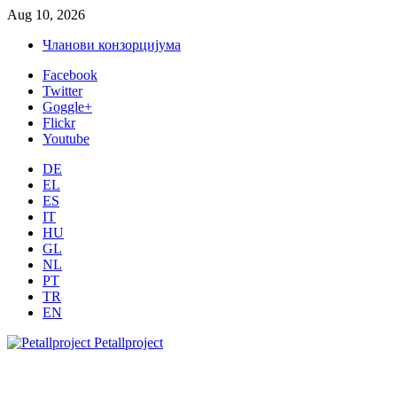
Aug 10, 2026
Чланови конзорцијума
Facebook
Twitter
Goggle+
Flickr
Youtube
DE
EL
ES
IT
HU
GL
NL
PT
TR
EN
Petallproject