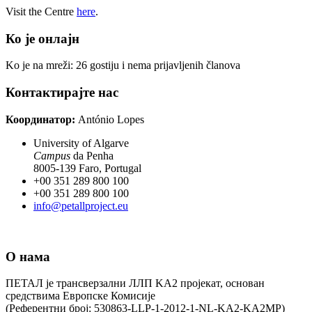
Visit the Centre
here
.
Ко је онлајн
Ko je na mreži: 26 gostiju i nema prijavljenih članova
Контактирајте нас
Координатор:
António Lopes
University of Algarve
Campus
da Penha
8005-139 Faro, Portugal
+00 351 289 800 100
+00 351 289 800 100
info@petallproject.eu
О нама
ПЕТАЛ је трансверзални ЛЛП KA2 пројекат, основан
средствима Европске Комисије
(Референтни број: 530863-LLP-1-2012-1-NL-KA2-KA2MP)