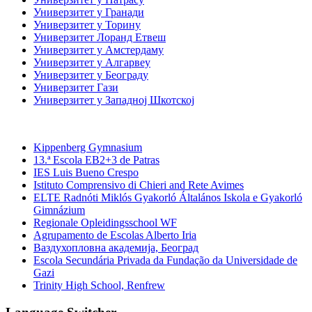
Универзитет у Гранади
Универзитет у Торину
Универзитет Лоранд Етвеш
Универзитет у Амстердаму
Универзитет у Алгарвеу
Универзитет у Београду
Универзитет Гази
Универзитет у Западној Шкотској
Средње школе
Kippenberg Gymnasium
13.ª Escola EB2+3 de Patras
IES Luis Bueno Crespo
Istituto Comprensivo di Chieri and Rete Avimes
ELTE Radnóti Miklós Gyakorló Általános Iskola e Gyakorló
Gimnázium
Regionale Opleidingsschool WF
Agrupamento de Escolas Alberto Iria
Ваздухопловна академија, Београд
Escola Secundária Privada da Fundação da Universidade de
Gazi
Trinity High School, Renfrew