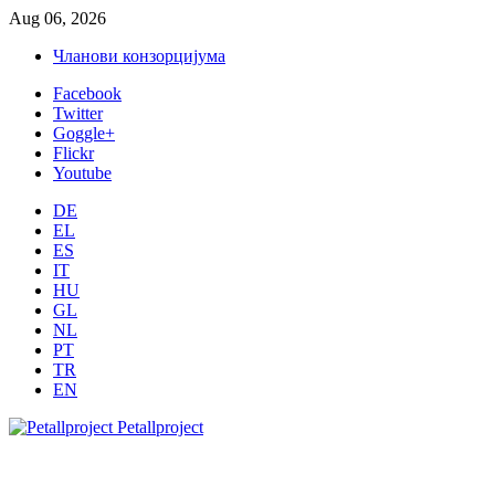
Aug 06, 2026
Чланови конзорцијума
Facebook
Twitter
Goggle+
Flickr
Youtube
DE
EL
ES
IT
HU
GL
NL
PT
TR
EN
Petallproject