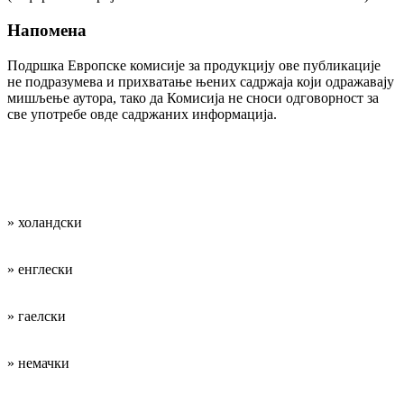
Напомена
Подршка Европске комисије за продукцију ове публикације
не подразумева и прихватање њених садржаја који одражавају
мишљење аутора, тако да Комисија не сноси одговорност за
све употребе овде садржаних информација.
Наши радни
језици су:
» холандски
» енглески
» гаелски
» немачки