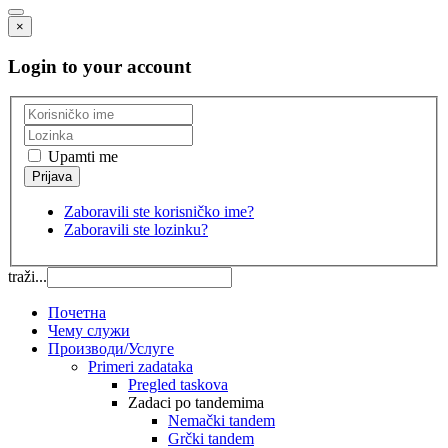
×
Login to your account
Upamti me
Zaboravili ste korisničko ime?
Zaboravili ste lozinku?
traži...
Почетна
Чему служи
Производи/Услуге
Primeri zadataka
Pregled taskova
Zadaci po tandemima
Nemački tandem
Grčki tandem