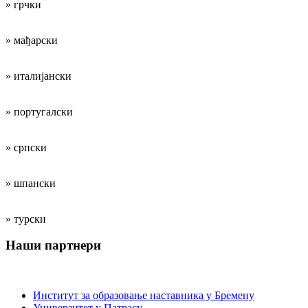
» грчки
» мађарски
» италијански
» португалски
» српски
» шпански
» турски
Наши партнери
Институције за образовање наставника
Институт за образовање наставника у Бремену
Универзитет у Патрасу