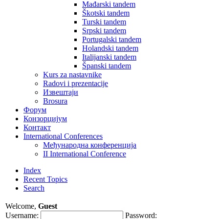
Mađarski tandem
Škotski tandem
Turski tandem
Srpski tandem
Portugalski tandem
Holandski tandem
Italijanski tandem
Španski tandem
Kurs za nastavnike
Radovi i prezentacije
Извештаји
Brosura
Форум
Конзорцијум
Контакт
International Conferences
Mеђународна конференција
II International Conference
Index
Recent Topics
Search
Welcome,
Guest
Username:
Password: