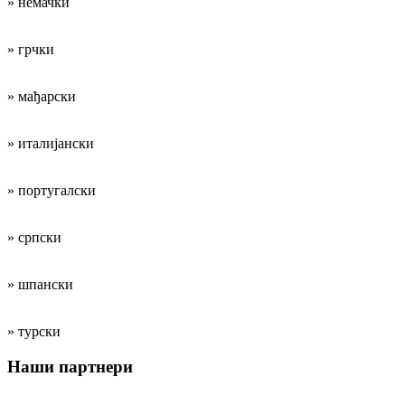
» немачки
» грчки
» мађарски
» италијански
» португалски
» српски
» шпански
» турски
Наши партнери
Институције за образовање наставника