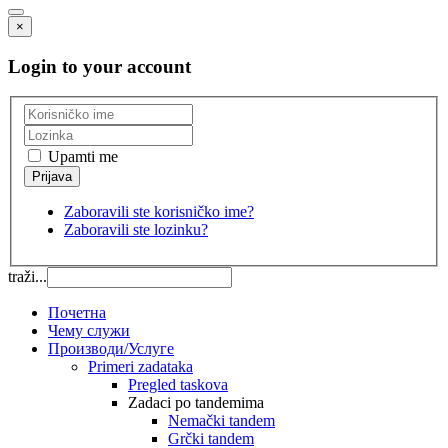
×
Login to your account
Upamti me
Zaboravili ste korisničko ime?
Zaboravili ste lozinku?
traži...
Почетна
Чему служи
Производи/Услуге
Primeri zadataka
Pregled taskova
Zadaci po tandemima
Nemački tandem
Grčki tandem