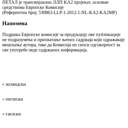
ПЕТАЛ је трансверзални ЛЛП KA2 пројекат, основан
средствима Европске Комисије
(Референтни број: 530863-LLP-1-2012-1-NL-KA2-KA2MP)
Напомена
Подршка Европске комисије за продукцију ове публикације
не подразумева и прихватање њених садржаја који одражавају
мишљење аутора, тако да Комисија не сноси одговорност за
све употребе овде садржаних информација.
Наши радни
језици су:
» холандски
» енглески
» гаелски