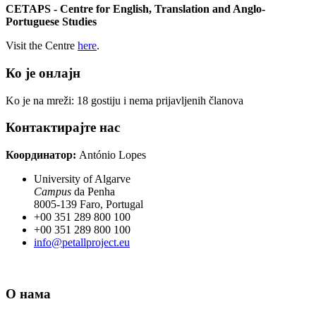
CETAPS - Centre for English, Translation and Anglo-
Portuguese Studies
Visit the Centre
here
.
Ко је онлајн
Ko je na mreži: 18 gostiju i nema prijavljenih članova
Контактирајте нас
Координатор:
António Lopes
University of Algarve
Campus
da Penha
8005-139 Faro, Portugal
+00 351 289 800 100
+00 351 289 800 100
info@petallproject.eu
О нама