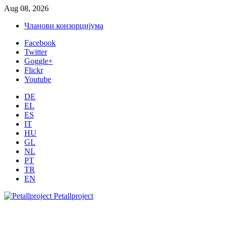
Aug 08, 2026
Чланови конзорцијума
Facebook
Twitter
Goggle+
Flickr
Youtube
DE
EL
ES
IT
HU
GL
NL
PT
TR
EN
Petallproject