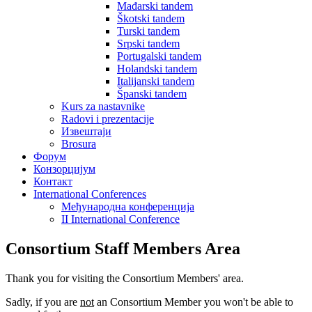
Mađarski tandem
Škotski tandem
Turski tandem
Srpski tandem
Portugalski tandem
Holandski tandem
Italijanski tandem
Španski tandem
Kurs za nastavnike
Radovi i prezentacije
Извештаји
Brosura
Форум
Конзорцијум
Контакт
International Conferences
Mеђународна конференција
II International Conference
Consortium Staff Members Area
Thank you for visiting the Consortium Members' area.
Sadly, if you are
not
an Consortium Member you won't be able to