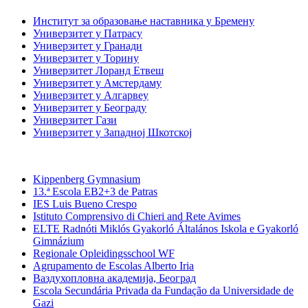
Институт за образовање наставника у Бремену
Универзитет у Патрасу
Универзитет у Гранади
Универзитет у Торину
Универзитет Лоранд Етвеш
Универзитет у Амстердаму
Универзитет у Алгарвеу
Универзитет у Београду
Универзитет Гази
Универзитет у Западној Шкотској
Средње школе
Kippenberg Gymnasium
13.ª Escola EB2+3 de Patras
IES Luis Bueno Crespo
Istituto Comprensivo di Chieri and Rete Avimes
ELTE Radnóti Miklós Gyakorló Általános Iskola e Gyakorló
Gimnázium
Regionale Opleidingsschool WF
Agrupamento de Escolas Alberto Iria
Ваздухопловна академија, Београд
Escola Secundária Privada da Fundação da Universidade de
Gazi