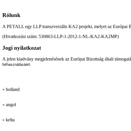
Rólunk
A PETALL egy LLP transzverzális KA2 projekt, melyet az Európai B
(Hivatkozási szám: 530863-LLP-1-2012-1-NL-KA2-KA2MP)
Jogi nyilatkozat
A jelen kiadvány megjelenésének az Európai Bizottság általi támogatá
felhasználásáért.
Munkanyelveink:
» holland
» angol
» kelta