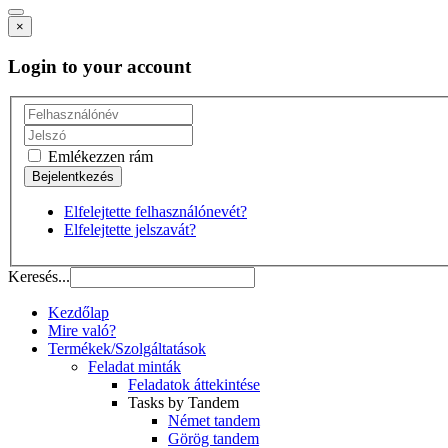
×
Login to your account
Emlékezzen rám
Elfelejtette felhasználónevét?
Elfelejtette jelszavát?
Keresés...
Kezdőlap
Mire való?
Termékek/Szolgáltatások
Feladat minták
Feladatok áttekintése
Tasks by Tandem
Német tandem
Görög tandem