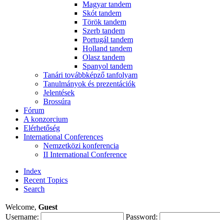
Magyar tandem
Skót tandem
Török tandem
Szerb tandem
Portugál tandem
Holland tandem
Olasz tandem
Spanyol tandem
Tanári továbbképző tanfolyam
Tanulmányok és prezentációk
Jelentések
Brossúra
Fórum
A konzorcium
Elérhetőség
International Conferences
Nemzetközi konferencia
II International Conference
Index
Recent Topics
Search
Welcome,
Guest
Username:
Password: