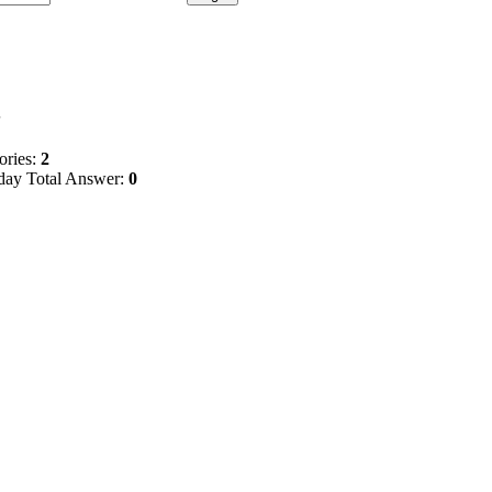
S
ories:
2
ay Total Answer:
0