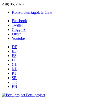
Aug 06, 2026
Konzorciumtagok területe
Facebook
Twitter
Goggle+
Flickr
Youtube
DE
EL
ES
IT
GL
NL
PT
SR
TR
EN
Petallproject