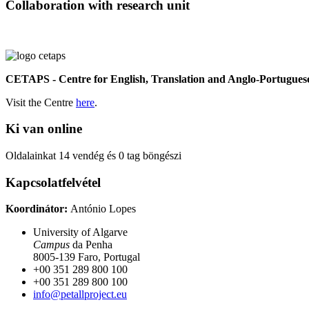
Collaboration with research unit
CETAPS - Centre for English, Translation and Anglo-Portuguese
Visit the Centre
here
.
Ki van online
Oldalainkat 14 vendég és 0 tag böngészi
Kapcsolatfelvétel
Koordinátor:
António Lopes
University of Algarve
Campus
da Penha
8005-139 Faro, Portugal
+00 351 289 800 100
+00 351 289 800 100
info@petallproject.eu