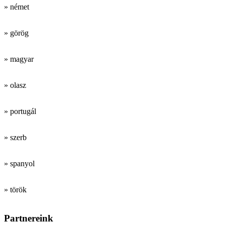
» német
» görög
» magyar
» olasz
» portugál
» szerb
» spanyol
» török
Partnereink