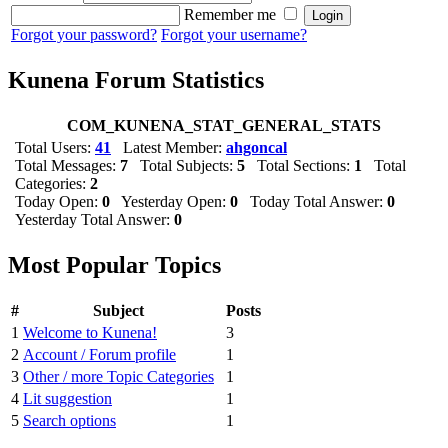
Remember me
Forgot your password?
Forgot your username?
Kunena Forum Statistics
COM_KUNENA_STAT_GENERAL_STATS
Total Users:
41
Latest Member:
ahgoncal
Total Messages:
7
Total Subjects:
5
Total Sections:
1
Total
Categories:
2
Today Open:
0
Yesterday Open:
0
Today Total Answer:
0
Yesterday Total Answer:
0
Most Popular Topics
#
Subject
Posts
1
Welcome to Kunena!
3
2
Account / Forum profile
1
3
Other / more Topic Categories
1
4
Lit suggestion
1
5
Search options
1