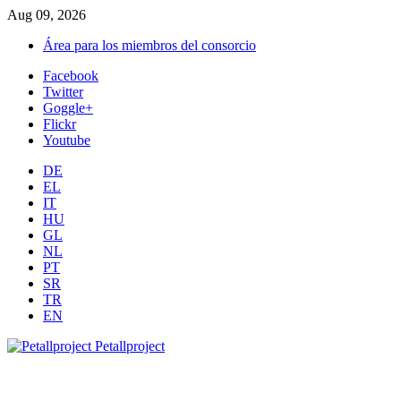
Aug 09, 2026
Área para los miembros del consorcio
Facebook
Twitter
Goggle+
Flickr
Youtube
DE
EL
IT
HU
GL
NL
PT
SR
TR
EN
Petallproject