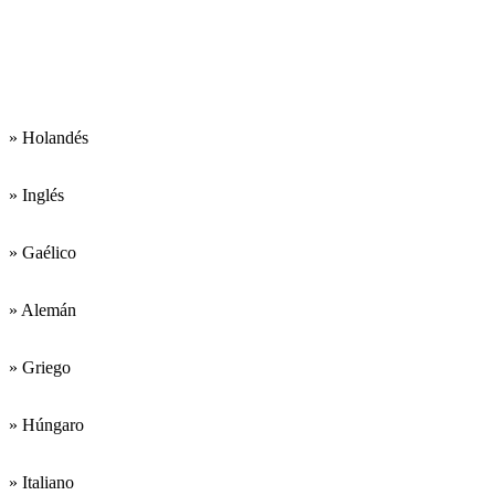
Las lenguas de
trabajo son:
» Holandés
» Inglés
» Gaélico
» Alemán
» Griego
» Húngaro
» Italiano