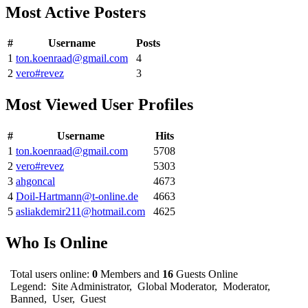
Most Active Posters
#
Username
Posts
1
ton.koenraad@gmail.com
4
2
vero#revez
3
Most Viewed User Profiles
#
Username
Hits
1
ton.koenraad@gmail.com
5708
2
vero#revez
5303
3
ahgoncal
4673
4
Doil-Hartmann@t-online.de
4663
5
asliakdemir211@hotmail.com
4625
Who Is Online
Total users online:
0
Members and
16
Guests Online
Legend:
Site Administrator
,
Global Moderator
,
Moderator
,
Banned
,
User
,
Guest