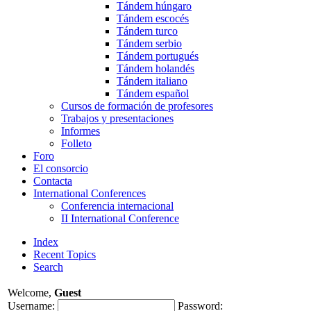
Tándem húngaro
Tándem escocés
Tándem turco
Tándem serbio
Tándem portugués
Tándem holandés
Tándem italiano
Tándem español
Cursos de formación de profesores
Trabajos y presentaciones
Informes
Folleto
Foro
El consorcio
Contacta
International Conferences
Conferencia internacional
II International Conference
Index
Recent Topics
Search
Welcome,
Guest
Username:
Password: