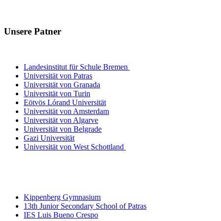
Unsere Patner
Lehrerausbildungsinstitute
Landesinstitut für Schule Bremen
Universität von Patras
Universität von Granada
Universität von Turin
Eötvös Lórand Universität
Universität von Amsterdam
Universität von Algarve
Universität von Belgrade
Gazi Universität
Universität von West Schottland
Beteiligte
Schulen
Kippenberg Gymnasium
13th Junior Secondary School of Patras
IES Luis Bueno Crespo