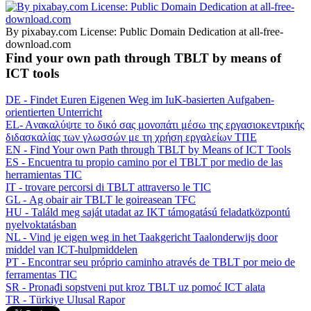
By pixabay.com License: Public Domain Dedication at all-free-
download.com
Find your own path through TBLT by means of
ICT tools
DE - Findet Euren Eigenen Weg im IuK-basierten Aufgaben-
orientierten Unterricht
EL- Aνακαλύψτε το δικό σας μονοπάτι μέσω της εργασιοκεντρικής
διδασκαλίας των γλωσσών με τη χρήση εργαλείων ΤΠΕ
EN - Find Your own Path through TBLT by Means of ICT Tools
ES - Encuentra tu propio camino por el TBLT por medio de las
herramientas TIC
IT - trovare percorsi di TBLT attraverso le TIC
GL - Ag obair air TBLT le goireasean TFC
HU - Találd meg saját utadat az IKT támogatású feladatközpontú
nyelvoktatásban
NL - Vind je eigen weg in het Taakgericht Taalonderwijs door
middel van ICT-hulpmiddelen
PT - Encontrar seu próprio caminho através de TBLT por meio de
ferramentas TIC
SR - Pronađi sopstveni put kroz TBLT uz pomoć ICT alata
TR - Türkiye Ulusal Rapor