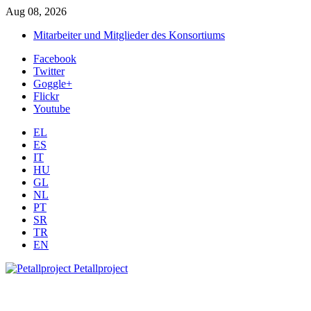
Aug 08, 2026
Mitarbeiter und Mitglieder des Konsortiums
Facebook
Twitter
Goggle+
Flickr
Youtube
EL
ES
IT
HU
GL
NL
PT
SR
TR
EN
Petallproject