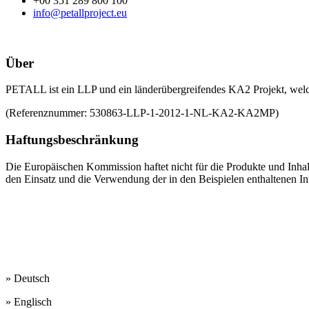
+00 351 289 800 100
info@petallproject.eu
Über
PETALL ist ein LLP und ein länderübergreifendes KA2 Projekt, welc
(Referenznummer: 530863-LLP-1-2012-1-NL-KA2-KA2MP)
Haftungsbeschränkung
Die Europäischen Kommission haftet nicht für die Produkte und Inhalt
den Einsatz und die Verwendung der in den Beispielen enthaltenen I
Unsere Arbeitssprachen
sind:
» Deutsch
» Englisch