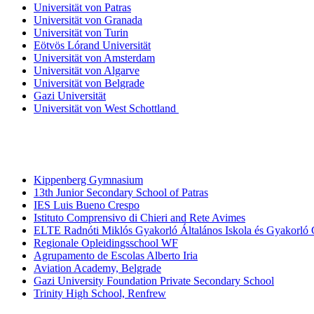
Universität von Patras
Universität von Granada
Universität von Turin
Eötvös Lórand Universität
Universität von Amsterdam
Universität von Algarve
Universität von Belgrade
Gazi Universität
Universität von West Schottland
Beteiligte
Schulen
Kippenberg Gymnasium
13th Junior Secondary School of Patras
IES Luis Bueno Crespo
Istituto Comprensivo di Chieri and Rete Avimes
ELTE Radnóti Miklós Gyakorló Általános Iskola és Gyakorló
Regionale Opleidingsschool WF
Agrupamento de Escolas Alberto Iria
Aviation Academy, Belgrade
Gazi University Foundation Private Secondary School
Trinity High School, Renfrew