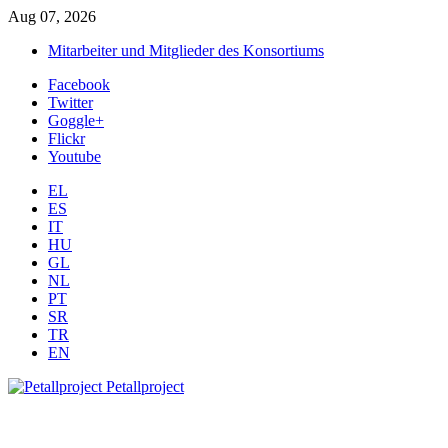
Aug 07, 2026
Mitarbeiter und Mitglieder des Konsortiums
Facebook
Twitter
Goggle+
Flickr
Youtube
EL
ES
IT
HU
GL
NL
PT
SR
TR
EN
Petallproject