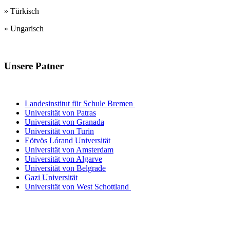
» Türkisch
» Ungarisch
Unsere Patner
Lehrerausbildungsinstitute
Landesinstitut für Schule Bremen
Universität von Patras
Universität von Granada
Universität von Turin
Eötvös Lórand Universität
Universität von Amsterdam
Universität von Algarve
Universität von Belgrade
Gazi Universität
Universität von West Schottland
Beteiligte
Schulen