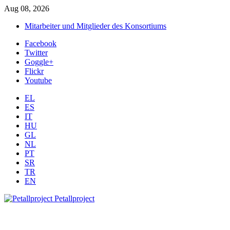
Aug 08, 2026
Mitarbeiter und Mitglieder des Konsortiums
Facebook
Twitter
Goggle+
Flickr
Youtube
EL
ES
IT
HU
GL
NL
PT
SR
TR
EN
Petallproject