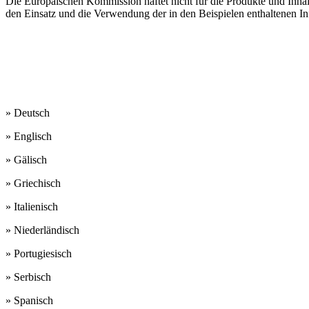
Die Europäischen Kommission haftet nicht für die Produkte und Inhalt
den Einsatz und die Verwendung der in den Beispielen enthaltenen I
Unsere Arbeitssprachen
sind:
» Deutsch
» Englisch
» Gälisch
» Griechisch
» Italienisch
» Niederländisch
» Portugiesisch
» Serbisch
» Spanisch