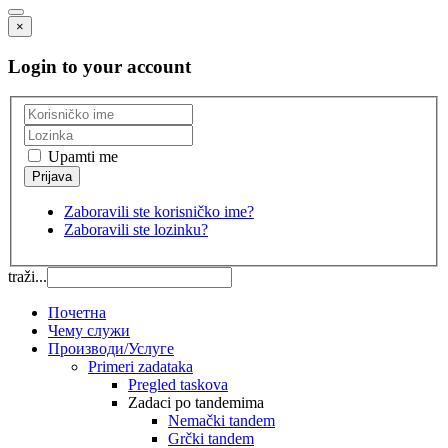
×
Login to your account
Upamti me
Zaboravili ste korisničko ime?
Zaboravili ste lozinku?
traži...
Почетна
Чему служи
Производи/Услуге
Primeri zadataka
Pregled taskova
Zadaci po tandemima
Nemački tandem
Grčki tandem