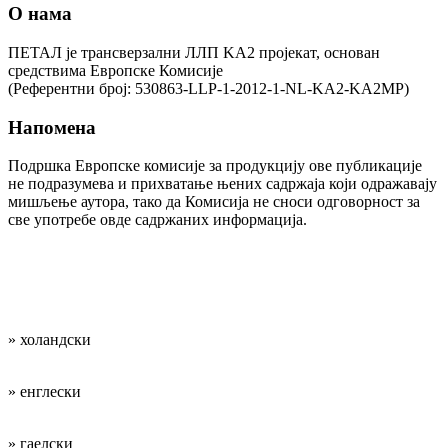
О нама
ПЕТАЛ је трансверзални ЛЛП KA2 пројекат, основан
средствима Европске Комисије
(Референтни број: 530863-LLP-1-2012-1-NL-KA2-KA2MP)
Напомена
Подршка Европске комисије за продукцију ове публикације
не подразумева и прихватање њених садржаја који одражавају
мишљење аутора, тако да Комисија не сноси одговорност за
све употребе овде садржаних информација.
Наши радни
језици су:
» холандски
» енглески
» гаелски