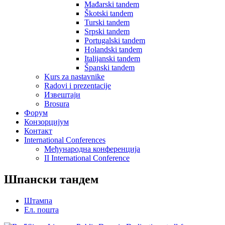
Mađarski tandem
Škotski tandem
Turski tandem
Srpski tandem
Portugalski tandem
Holandski tandem
Italijanski tandem
Španski tandem
Kurs za nastavnike
Radovi i prezentacije
Извештаји
Brosura
Форум
Конзорцијум
Контакт
International Conferences
Mеђународна конференција
II International Conference
Шпански тандем
Штампа
Ел. пошта