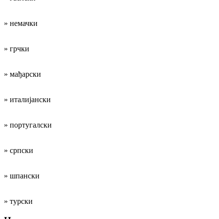
» немачки
» грчки
» мађарски
» италијански
» португалски
» српски
» шпански
» турски