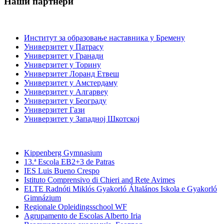
Наши партнери
Институције за образовање наставника
Институт за образовање наставника у Бремену
Универзитет у Патрасу
Универзитет у Гранади
Универзитет у Торину
Универзитет Лоранд Етвеш
Универзитет у Амстердаму
Универзитет у Алгарвеу
Универзитет у Београду
Универзитет Гази
Универзитет у Западној Шкотској
Средње школе
Kippenberg Gymnasium
13.ª Escola EB2+3 de Patras
IES Luis Bueno Crespo
Istituto Comprensivo di Chieri and Rete Avimes
ELTE Radnóti Miklós Gyakorló Általános Iskola e Gyakorló
Gimnázium
Regionale Opleidingsschool WF
Agrupamento de Escolas Alberto Iria