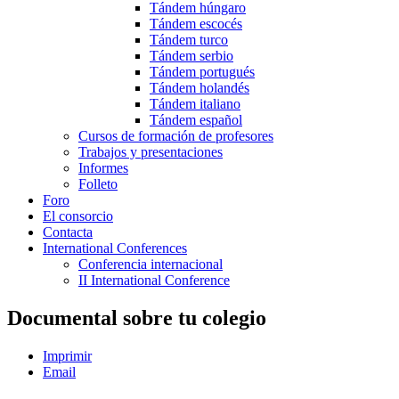
Tándem húngaro
Tándem escocés
Tándem turco
Tándem serbio
Tándem portugués
Tándem holandés
Tándem italiano
Tándem español
Cursos de formación de profesores
Trabajos y presentaciones
Informes
Folleto
Foro
El consorcio
Contacta
International Conferences
Conferencia internacional
II International Conference
Documental sobre tu colegio
Imprimir
Email