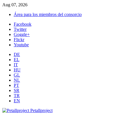
Aug 07, 2026
Área para los miembros del consorcio
Facebook
Twitter
Goggle+
Flickr
Youtube
DE
EL
IT
HU
GL
NL
PT
SR
TR
EN
Petallproject