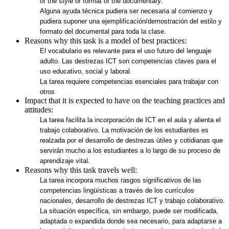
of the style or format of the documentary.
Alguna ayuda técnica pudiera ser necesaria al comienzo y
pudiera suponer una ejemplificación/demostración del estilo y
formato del documental para toda la clase.
Reasons why this task is a model of best practices:
El vocabulario es relevante para el uso futuro del lenguaje
adulto. Las destrezas ICT son competencias claves para el
uso educativo, social y laboral.
La tarea requiere competencias esenciales para trabajar con
otros
Impact that it is expected to have on the teaching practices and
attitudes:
La tarea facilita la incorporación de ICT en el aula y alienta el
trabajo colaborativo. La motivación de los estudiantes es
realzada por el desarrollo de destrezas útiles y cotidianas que
servirán mucho a los estudiantes a lo largo de su proceso de
aprendizaje vital.
Reasons why this task travels well:
La tarea incorpora muchos rasgos significativos de las
competencias lingüísticas a través de los currículos
nacionales, desarrollo de destrezas ICT y trabajo colaborativo.
La situación específica, sin embargo, puede ser modificada,
adaptada o expandida donde sea necesario, para adaptarse a