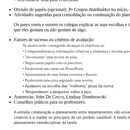
Divisão de papéis (opcional):
P• Grupos distribuídos no início
Atividades sugeridas para consolidação ou continuação do plan
Os pares veem e ouvem os colegas explicar as suas escolhas e de
que eles gostam ou não gostam de algo.
Fatores de sucesso ou critérios de avaliação:
Os alunos terão conseguido alcançar os objetivos se:
• Compreenderem as informações relativas a alimentos e receitas pres
• "Inventarem" uma receita de piza;
• Negociarem papéis com os parceiros;
• Produzirem um cartaz em PowerPoint;
• Apresentarem de uma forma coerente e fluente.
• Produzirem uma piza seguindo uma receita;
• Ajudarem na escolha das "melhores" pizas da turma;
• Responderem a perguntas sobre a piza.
Autores/as:
John De Cecco, Lindsay Dombrowski
Conselhos práticos para os professores:
A estreita colaboração e planeamento entre departamentos são essen
criativos e a manter os princípios de um produto saudável. A tarefa
planeamento interdisciplinar da tarefa.