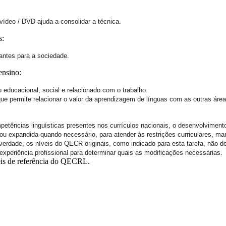
ídeo / DVD ajuda a consolidar a técnica.
s:
vantes para a sociedade.
ensino:
ducacional, social e relacionado com o trabalho.
, que permite relacionar o valor da aprendizagem de línguas com as outras área
ompetências linguísticas presentes nos currículos nacionais, o desenvolvimen
ou expandida quando necessário, para atender às restrições curriculares, ma
rdade, os níveis do QECR originais, como indicado para esta tarefa, não d
experiência profissional para determinar quais as modificações necessárias.
is de referência do QECRL.