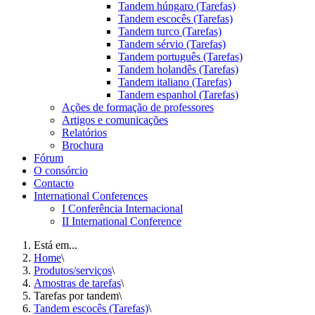
Tandem húngaro (Tarefas)
Tandem escocês (Tarefas)
Tandem turco (Tarefas)
Tandem sérvio (Tarefas)
Tandem português (Tarefas)
Tandem holandês (Tarefas)
Tandem italiano (Tarefas)
Tandem espanhol (Tarefas)
Ações de formação de professores
Artigos e comunicações
Relatórios
Brochura
Fórum
O consórcio
Contacto
International Conferences
I Conferência Internacional
II International Conference
Está em...
Home
\
Produtos/serviços
\
Amostras de tarefas
\
Tarefas por tandem
\
Tandem escocês (Tarefas)
\