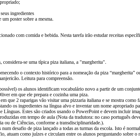
apropriado;
seus ingredientes
de um poster sobre a mesma.
cionado com comida e bebida. Nesta tarefa irão estudar receitas específ
considera-se uma típica piza italiana, a "margherita".
ornecendo o contexto histórico para a nomeação da piza “margherita” ou se
 manjericão. Leitura para compreensão.
ossível) os alunos identificam vocabulário novo a partir de um conjunto
iver em que ele prepara e cozinha uma piza.
que 2 raparigas vão visitar uma pizzaria italiana e se mostra como f
listando os ingredientes na língua alvo e inventar um nome apropriado pa
de Línguas. Estes são criados usando o PowerPoint e devem incluir ima
duzidas em tempo de aula (Nota da tradutora: no caso português dever-s
a ou de Ciências, conforme a transdisciplinaridade.).
num desafio de piza lançado a todas as turmas da escola. Isto é normalm
io, atuam como juízes e circulam entre os alunos perguntando sobre o n