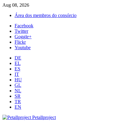
Aug 08, 2026
Área dos membros do consórcio
Facebook
Twitter
Goggle+
Flickr
Youtube
DE
EL
ES
IT
HU
GL
NL
SR
TR
EN
Petallproject