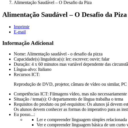
Alimentação Saudável – O Desafio da Piza
Alimentação Saudável – O Desafio da Piza
Imprimir
E-mail
Informação Adicional
Nome:
Alimentação saudável - o desafio da pizza
Capacidade(s) linguística(s):
ler; escrever; ouvir; falar
Duração:
4 x 60 minutos mas variável dependente das circunstâ
Língua-alvo:
Italiano
Recursos ICT:
Reprodução de DVD, projetor, câmara de vídeo ou similar, PC 
Competências ICT:
Filmagens vídeo, mas não necessariamente 
Situação / tema(s):
O departamento de língua trabalha o tema
Requisitos do produto ou pré-requisitos:
Os alunos já devem est
Os alunos devem conhecer as formas do imperativo para as instr
Eu posso...:
Ler e compreender linguagem simples relacionada c
Ver e compreender linguagem básica de um curto 