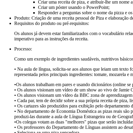
Criar uma receita de piza, e atribuir-lhe um nome 
Criar um póster usando o PowerPoint;
Responder a perguntas sobre o nome da pizza e os 
Produto:
Criação de uma receita pessoal de Piza e elaboração 
Requisitos do produto ou pré-requisitos:
Os alunos já devem estar familiarizados com o vocabulário rela
imperativo para as instruções da receita.
Processo:
Como um exemplo de ingredientes saudáveis, nutritivos básicos, 
• Na aula de língua, solicita-se aos alunos que leiam um texto f
representada pelos principais ingredientes: tomate, mozarela e
•Os alunos trabalham em pares e usando dicionários (online se p
• Os alunos visionam um vídeo de um show ao vivo de Jamie Ol
• Os alunos visionam um vídeo da BBC zona de aprendizagem em 
• Cada par, tem de decidir sobre a sua própria receita de piza, 
• Os cartazes são produzidos para exibição pelo departamento 
• No departamento de Economia Doméstica as pizas reais são pro
produzi-las durante a aula de Língua Estrangeira ou de Geografi
•Os colegas votam as duas "melhores" pizas que serão incluídas 
• Os professores do Departamento de Línguas assistem ao desaf
• Seleciona-se uma piza vencedora.