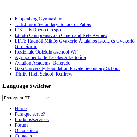
Escolas EB 2+3 e Secundárias
Kippenberg Gymnasium
13th Junior Secondary School of Patras
IES Luis Bueno Crespo
Istituto Comprensivo di Chieri and Rete Avimes
ELTE Radnóti Miklós Gyakorló Általános Iskola és Gyakorló
Gimnázium
Regionale Opleidingsschool WF
Agrupamento de Escolas Alberto íria
Aviation Academy, Belgrade
Gazi University Foundation Private Secondary School
Trinity High School, Renfrew
Language Switcher
Home
Para que serve?
Produtos/serviços
Fórum
O consórcio
Contacto