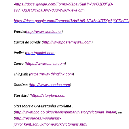
https://docs.google.com/Forms/d/1baySjaHh-iuVO1D8PjD-
-
sv7TUg3sOK9baIAW7duBWwA/ViewForm
https://docs.google.com/Forms/d/1HnSHi5_VNt6nI4RTKySjXCDo
http://www.wordle.net
Wordle
(
)
http://www.postermywall.com
Cartaz de parede
(
)
http://padlet.com
Padlet
(
)
https://www.canva.com
Canva
(
)
https://www.thinglink.com
Thinglink
(
)
http://www.toondoo.com
ToonDoo
(
)
https://storybird.com
Storybird
(
)
Sites sobre a Grã-Bretanha vitoriana
:
http://www.bbc.co.uk/schools/primaryhistory/victorian_britain
(
) ou
http://resources.woodlands-
(
junior.kent.sch.uk/homework/victorians.html