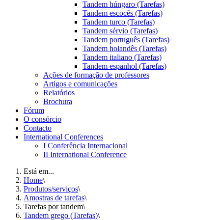
Tandem húngaro (Tarefas)
Tandem escocês (Tarefas)
Tandem turco (Tarefas)
Tandem sérvio (Tarefas)
Tandem português (Tarefas)
Tandem holandês (Tarefas)
Tandem italiano (Tarefas)
Tandem espanhol (Tarefas)
Ações de formação de professores
Artigos e comunicações
Relatórios
Brochura
Fórum
O consórcio
Contacto
International Conferences
I Conferência Internacional
II International Conference
Está em...
Home
\
Produtos/serviços
\
Amostras de tarefas
\
Tarefas por tandem
\
Tandem grego (Tarefas)
\