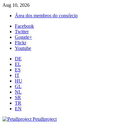
Aug 10, 2026
Área dos membros do consórcio
Facebook
Twitter
Goggle+
Flickr
Youtube
DE
EL
ES
IT
HU
GL
NL
SR
TR
EN
Petallproject