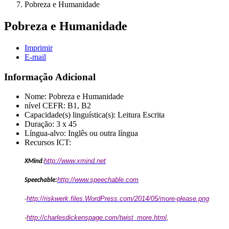
Pobreza e Humanidade
Pobreza e Humanidade
Imprimir
E-mail
Informação Adicional
Nome:
Pobreza e Humanidade
nível CEFR:
B1, B2
Capacidade(s) linguística(s):
Leitura Escrita
Duração:
3 x 45
Língua-alvo:
Inglês ou outra língua
Recursos ICT:
http://www.xmind.net
XMind
:
http://www.speechable.com
Speechable:
http://riskwerk.files.WordPress.com/2014/05/more-please.png
-
http://charlesdickenspage.com/twist_more.html
-
,