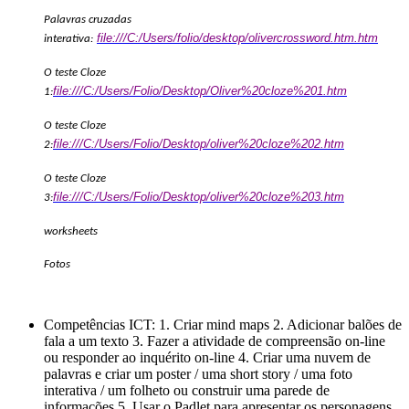
Palavras cruzadas
file:///C:/Users/folio/desktop/olivercrossword.htm.htm
interativa:
O teste Cloze
file:///C:/Users/Folio/Desktop/Oliver%20cloze%201.htm
1:
O teste Cloze
file:///C:/Users/Folio/Desktop/oliver%20cloze%202.htm
2:
O teste Cloze
file:///C:/Users/Folio/Desktop/oliver%20cloze%203.htm
3:
worksheets
Fotos
Competências ICT:
1. Criar mind maps 2. Adicionar balões de
fala a um texto 3. Fazer a atividade de compreensão on-line
ou responder ao inquérito on-line 4. Criar uma nuvem de
palavras e criar um poster / uma short story / uma foto
interativa / um folheto ou construir uma parede de
informações 5. Usar o Padlet para apresentar os personagens