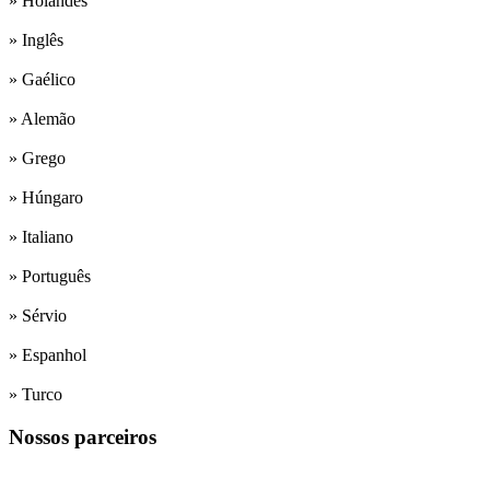
» Holandês
» Inglês
» Gaélico
» Alemão
» Grego
» Húngaro
» Italiano
» Português
» Sérvio
» Espanhol
» Turco
Nossos parceiros
Institutos de formação de professores