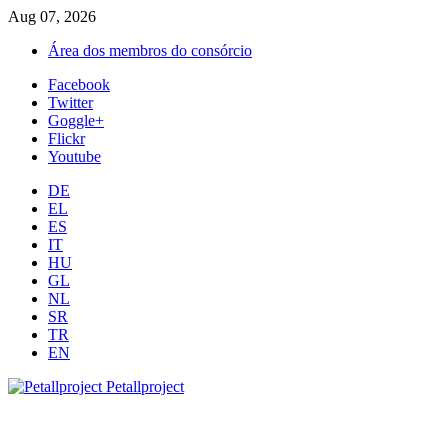
Aug 07, 2026
Área dos membros do consórcio
Facebook
Twitter
Goggle+
Flickr
Youtube
DE
EL
ES
IT
HU
GL
NL
SR
TR
EN
Petallproject