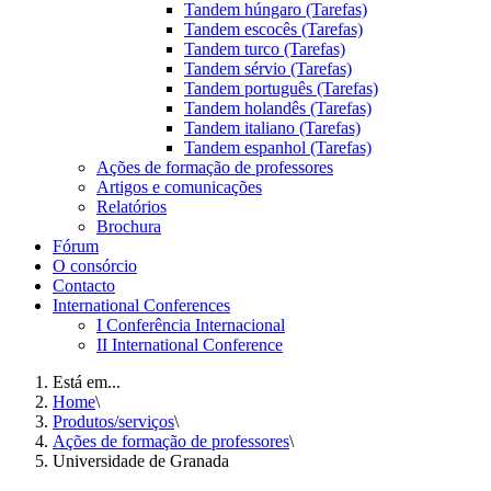
Tandem húngaro (Tarefas)
Tandem escocês (Tarefas)
Tandem turco (Tarefas)
Tandem sérvio (Tarefas)
Tandem português (Tarefas)
Tandem holandês (Tarefas)
Tandem italiano (Tarefas)
Tandem espanhol (Tarefas)
Ações de formação de professores
Artigos e comunicações
Relatórios
Brochura
Fórum
O consórcio
Contacto
International Conferences
I Conferência Internacional
II International Conference
Está em...
Home
\
Produtos/serviços
\
Ações de formação de professores
\
Universidade de Granada