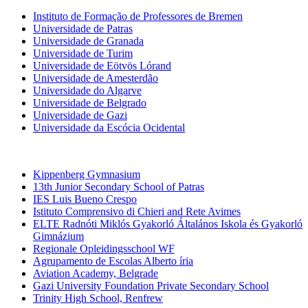
Instituto de Formação de Professores de Bremen
Universidade de Patras
Universidade de Granada
Universidade de Turim
Universidade de Eötvös Lórand
Universidade de Amesterdão
Universidade do Algarve
Universidade de Belgrado
Universidade de Gazi
Universidade da Escócia Ocidental
Escolas EB 2+3 e Secundárias
Kippenberg Gymnasium
13th Junior Secondary School of Patras
IES Luis Bueno Crespo
Istituto Comprensivo di Chieri and Rete Avimes
ELTE Radnóti Miklós Gyakorló Általános Iskola és Gyakorló
Gimnázium
Regionale Opleidingsschool WF
Agrupamento de Escolas Alberto íria
Aviation Academy, Belgrade
Gazi University Foundation Private Secondary School
Trinity High School, Renfrew