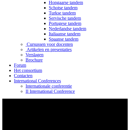
Hongaarse tandem
Schotse tandem
Turkse tandem
Servische tandem
Portugese tandem
Nederlandse tandem
Italiaanse tandem
Spaanse tandem
Cursussen voor docenten
Artikelen en presentaties
Verslagen
Brochure
Forum
Het consortium
Contacten
International Conferences
Internationale conferentie
II International Conference