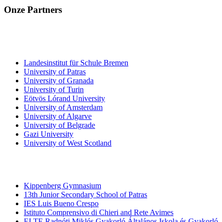
Onze Partners
Instellingen voor de opleiding van leraren
Landesinstitut für Schule Bremen
University of Patras
University of Granada
University of Turin
Eötvös Lórand University
University of Amsterdam
University of Algarve
University of Belgrade
Gazi University
University of West Scotland
Scholen voor
Voortgezet Onderwijs
Kippenberg Gymnasium
13th Junior Secondary School of Patras
IES Luis Bueno Crespo
Istituto Comprensivo di Chieri and Rete Avimes
ELTE Radnóti Miklós Gyakorló Általános Iskola és Gyakorló