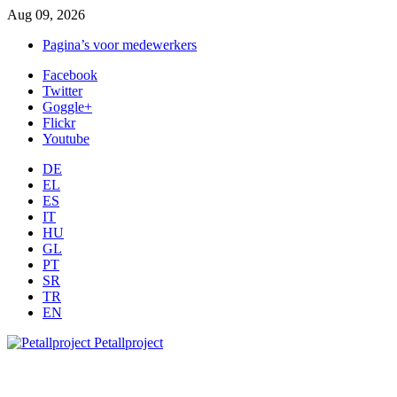
Aug 09, 2026
Pagina’s voor medewerkers
Facebook
Twitter
Goggle+
Flickr
Youtube
DE
EL
ES
IT
HU
GL
PT
SR
TR
EN
Petallproject