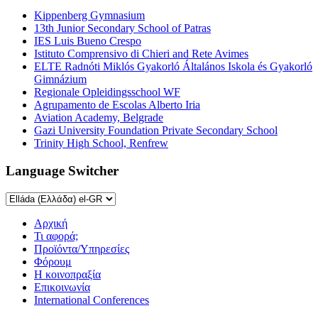
Kippenberg Gymnasium
13th Junior Secondary School of Patras
IES Luis Bueno Crespo
Istituto Comprensivo di Chieri and Rete Avimes
ELTE Radnóti Miklós Gyakorló Általános Iskola és Gyakorló
Gimnázium
Regionale Opleidingsschool WF
Agrupamento de Escolas Alberto Iria
Aviation Academy, Belgrade
Gazi University Foundation Private Secondary School
Trinity High School, Renfrew
Language Switcher
Αρχική
Τι αφορά;
Προϊόντα/Υπηρεσίες
Φόρουμ
Η κοινοπραξία
Επικοινωνία
International Conferences