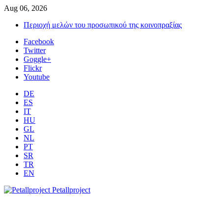
Aug 06, 2026
Περιοχή μελών του προσωπικού της κοινοπραξίας
Facebook
Twitter
Goggle+
Flickr
Youtube
DE
ES
IT
HU
GL
NL
PT
SR
TR
EN
Petallproject