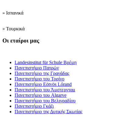
» Ισπανικά
» Τουρκικά
Οι εταίροι μας
Ινστιτούτα κατάρτισης εκπαιδευτικών
Landesinstitut für Schule Βρέμη
Πανεπιστήμιο Πατρών
Πανεπιστήμιο της Γρανάδας
Πανεπιστήμιο του Τορίνο
Πανεπιστήμιο Eötvös Lórand
Πανεπιστήμιο του Άμστερνταμ
Πανεπιστήμιο του Algarve
Πανεπιστήμιο του Βελιγραδίου
Πανεπιστήμιο Γκάζι
Πανεπιστήμιο της Δυτικής Σκωτίας
Γυμνάσια
και
Λύκεια