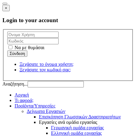
×
Login to your account
Να με θυμάσαι
Ξεχάσατε το όνομα χρήστη;
Ξεχάσατε τον κωδικό σας;
Αναζήτηση...
Αρχική
Τι αφορά;
Προϊόντα/Υπηρεσίες
Δείγματα Εργασιών
Επισκόπηση Γλωσσικών Δραστηριοτήτων
Εργασίες ανά ομάδα εργασίας
Γερμανική ομάδα εργασίας
Ελληνική ομάδα εργασίας