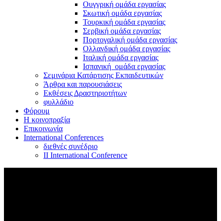
Ουγγρική ομάδα εργασίας
Σκωτική ομάδα εργασίας
Τουρκική ομάδα εργασίας
Σερβική ομάδα εργασίας
Πορτογαλική ομάδα εργασίας
Ολλανδική ομάδα εργασίας
Ιταλική ομάδα εργασίας
Ισπανική ομάδα εργασίας
Σεμινάρια Κατάρτισης Εκπαιδευτικών
Άρθρα και παρουσιάσεις
Εκθέσεις Δραστηριοτήτων
φυλλάδιο
Φόρουμ
Η κοινοπραξία
Επικοινωνία
International Conferences
διεθνές συνέδριο
II International Conference